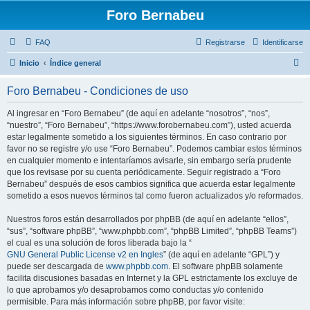
Foro Bernabeu
FAQ
Registrarse
Identificarse
B
Inicio
Índice general
u
Foro Bernabeu - Condiciones de uso
s
c
Al ingresar en “Foro Bernabeu” (de aquí en adelante “nosotros”, “nos”,
“nuestro”, “Foro Bernabeu”, “https://www.forobernabeu.com”), usted acuerda
a
estar legalmente sometido a los siguientes términos. En caso contrario por
r
favor no se registre y/o use “Foro Bernabeu”. Podemos cambiar estos términos
en cualquier momento e intentaríamos avisarle, sin embargo sería prudente
que los revisase por su cuenta periódicamente. Seguir registrado a “Foro
Bernabeu” después de esos cambios significa que acuerda estar legalmente
sometido a esos nuevos términos tal como fueron actualizados y/o reformados.
Nuestros foros están desarrollados por phpBB (de aquí en adelante “ellos”,
“sus”, “software phpBB”, “www.phpbb.com”, “phpBB Limited”, “phpBB Teams”)
el cual es una solución de foros liberada bajo la “
GNU General Public License v2 en Ingles
” (de aquí en adelante “GPL”) y
puede ser descargada de
www.phpbb.com
. El software phpBB solamente
facilita discusiones basadas en Internet y la GPL estrictamente los excluye de
lo que aprobamos y/o desaprobamos como conductas y/o contenido
permisible. Para más información sobre phpBB, por favor visite: