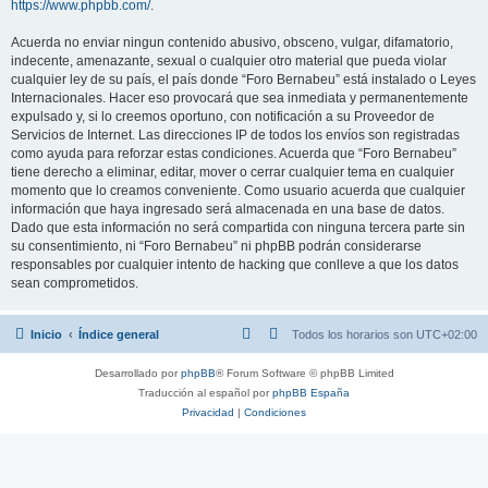
https://www.phpbb.com/
.
Acuerda no enviar ningun contenido abusivo, obsceno, vulgar, difamatorio,
indecente, amenazante, sexual o cualquier otro material que pueda violar
cualquier ley de su país, el país donde “Foro Bernabeu” está instalado o Leyes
Internacionales. Hacer eso provocará que sea inmediata y permanentemente
expulsado y, si lo creemos oportuno, con notificación a su Proveedor de
Servicios de Internet. Las direcciones IP de todos los envíos son registradas
como ayuda para reforzar estas condiciones. Acuerda que “Foro Bernabeu”
tiene derecho a eliminar, editar, mover o cerrar cualquier tema en cualquier
momento que lo creamos conveniente. Como usuario acuerda que cualquier
información que haya ingresado será almacenada en una base de datos.
Dado que esta información no será compartida con ninguna tercera parte sin
su consentimiento, ni “Foro Bernabeu” ni phpBB podrán considerarse
responsables por cualquier intento de hacking que conlleve a que los datos
sean comprometidos.
Inicio
Índice general
Todos los horarios son
UTC+02:00
Desarrollado por
phpBB
® Forum Software © phpBB Limited
Traducción al español por
phpBB España
Privacidad
|
Condiciones