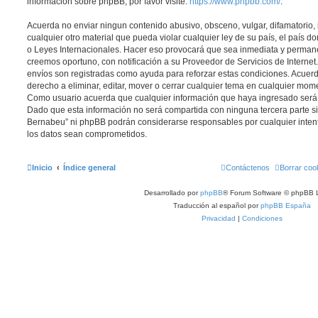
información sobre phpBB, por favor visite:
https://www.phpbb.com/
.
Acuerda no enviar ningun contenido abusivo, obsceno, vulgar, difamatorio,
cualquier otro material que pueda violar cualquier ley de su país, el país 
o Leyes Internacionales. Hacer eso provocará que sea inmediata y permane
creemos oportuno, con notificación a su Proveedor de Servicios de Internet.
envíos son registradas como ayuda para reforzar estas condiciones. Acuer
derecho a eliminar, editar, mover o cerrar cualquier tema en cualquier mo
Como usuario acuerda que cualquier información que haya ingresado ser
Dado que esta información no será compartida con ninguna tercera parte si
Bernabeu” ni phpBB podrán considerarse responsables por cualquier inten
los datos sean comprometidos.
Inicio
Índice general
Contáctenos
Borrar coo
Desarrollado por
phpBB
® Forum Software © phpBB L
Traducción al español por
phpBB España
Privacidad
|
Condiciones