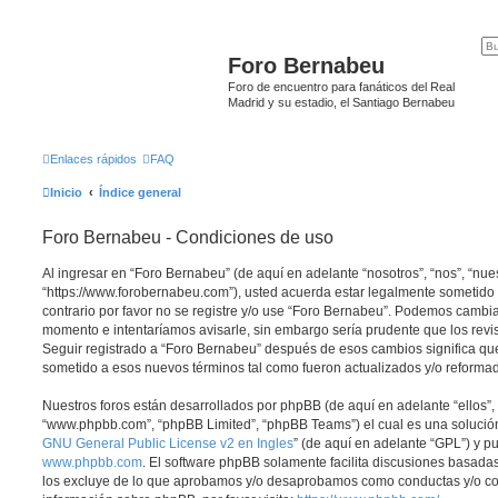
Foro Bernabeu
Foro de encuentro para fanáticos del Real
Madrid y su estadio, el Santiago Bernabeu
Enlaces rápidos
FAQ
Inicio
Índice general
Foro Bernabeu - Condiciones de uso
Al ingresar en “Foro Bernabeu” (de aquí en adelante “nosotros”, “nos”, “nue
“https://www.forobernabeu.com”), usted acuerda estar legalmente sometido 
contrario por favor no se registre y/o use “Foro Bernabeu”. Podemos cambia
momento e intentaríamos avisarle, sin embargo sería prudente que los revi
Seguir registrado a “Foro Bernabeu” después de esos cambios significa qu
sometido a esos nuevos términos tal como fueron actualizados y/o reforma
Nuestros foros están desarrollados por phpBB (de aquí en adelante “ellos”, 
“www.phpbb.com”, “phpBB Limited”, “phpBB Teams”) el cual es una solución 
GNU General Public License v2 en Ingles
” (de aquí en adelante “GPL”) y 
www.phpbb.com
. El software phpBB solamente facilita discusiones basadas
los excluye de lo que aprobamos y/o desaprobamos como conductas y/o co