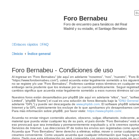
Foro Bernabeu
Foro de encuentro para fanáticos del Real
Madrid y su estadio, el Santiago Bernabeu
Enlaces rápidos
FAQ
Inicio
Índice general
Foro Bernabeu - Condiciones de uso
Al ingresar en “Foro Bernabeu” (de aquí en adelante “nosotros”, “nos”, “nuestro”, “Foro 
“https://www.forobernabeu.com”), usted acuerda estar legalmente sometido a los siguient
no se registre y/o use “Foro Bernabeu”. Podemos cambiar estos términos en cualquier mo
embargo sería prudente que los revisase por su cuenta periódicamente. Seguir registr
cambios significa que acuerda estar legalmente sometido a esos nuevos términos tal co
Nuestros foros están desarrollados por phpBB (de aquí en adelante “ellos”, “sus”, “so
Limited”, “phpBB Teams”) el cual es una solución de foros liberada bajo la “
GNU General P
adelante “GPL”) y puede ser descargada de
www.phpbb.com
. El software phpBB solame
Internet y la GPL estrictamente los excluye de lo que aprobamos y/o desaprobamos com
Para más información sobre phpBB, por favor visite:
https://www.phpbb.com/
.
Acuerda no enviar ningun contenido abusivo, obsceno, vulgar, difamatorio, indecente, a
material que pueda violar cualquier ley de su país, el país donde “Foro Bernabeu” está 
eso provocará que sea inmediata y permanentemente expulsado y, si lo creemos oportun
Servicios de Internet. Las direcciones IP de todos los envíos son registradas como ayud
Acuerda que “Foro Bernabeu” tiene derecho a eliminar, editar, mover o cerrar cualquier
creamos conveniente. Como usuario acuerda que cualquier información que haya ingr
datos. Dado que esta información no será compartida con ninguna tercera parte sin su c