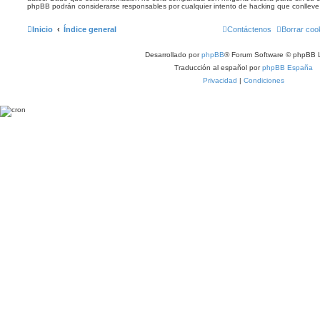
phpBB podrán considerarse responsables por cualquier intento de hacking que conllev
Inicio
Índice general
Contáctenos
Borrar coo
Desarrollado por
phpBB
® Forum Software © phpBB L
Traducción al español por
phpBB España
Privacidad
|
Condiciones