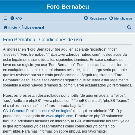
Foro Bernabeu
FAQ
Registrarse
Identificarse
B
Inicio
Índice general
u
Foro Bernabeu - Condiciones de uso
s
c
Al ingresar en “Foro Bernabeu” (de aquí en adelante “nosotros”, “nos”,
“nuestro”, “Foro Bernabeu”, “https://www.forobernabeu.com”), usted acuerda
a
estar legalmente sometido a los siguientes términos. En caso contrario por
r
favor no se registre y/o use “Foro Bernabeu”. Podemos cambiar estos términos
en cualquier momento e intentaríamos avisarle, sin embargo sería prudente
que los revisase por su cuenta periódicamente. Seguir registrado a “Foro
Bernabeu” después de esos cambios significa que acuerda estar legalmente
sometido a esos nuevos términos tal como fueron actualizados y/o reformados.
Nuestros foros están desarrollados por phpBB (de aquí en adelante “ellos”,
“sus”, “software phpBB”, “www.phpbb.com”, “phpBB Limited”, “phpBB Teams”)
el cual es una solución de foros liberada bajo la “
GNU General Public License v2 en Ingles
” (de aquí en adelante “GPL”) y
puede ser descargada de
www.phpbb.com
. El software phpBB solamente
facilita discusiones basadas en Internet y la GPL estrictamente los excluye de
lo que aprobamos y/o desaprobamos como conductas y/o contenido
permisible. Para más información sobre phpBB, por favor visite: