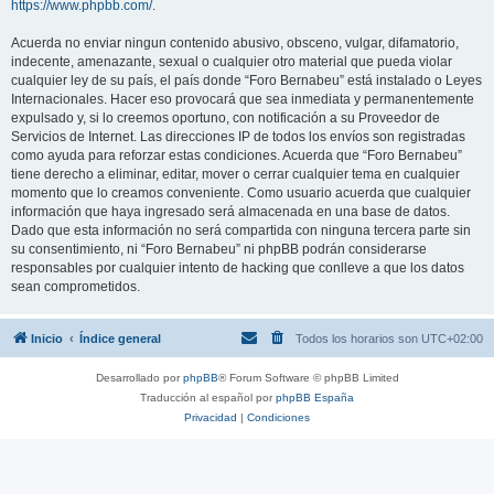
https://www.phpbb.com/
.
Acuerda no enviar ningun contenido abusivo, obsceno, vulgar, difamatorio,
indecente, amenazante, sexual o cualquier otro material que pueda violar
cualquier ley de su país, el país donde “Foro Bernabeu” está instalado o Leyes
Internacionales. Hacer eso provocará que sea inmediata y permanentemente
expulsado y, si lo creemos oportuno, con notificación a su Proveedor de
Servicios de Internet. Las direcciones IP de todos los envíos son registradas
como ayuda para reforzar estas condiciones. Acuerda que “Foro Bernabeu”
tiene derecho a eliminar, editar, mover o cerrar cualquier tema en cualquier
momento que lo creamos conveniente. Como usuario acuerda que cualquier
información que haya ingresado será almacenada en una base de datos.
Dado que esta información no será compartida con ninguna tercera parte sin
su consentimiento, ni “Foro Bernabeu” ni phpBB podrán considerarse
responsables por cualquier intento de hacking que conlleve a que los datos
sean comprometidos.
Inicio
Índice general
Todos los horarios son
UTC+02:00
Desarrollado por
phpBB
® Forum Software © phpBB Limited
Traducción al español por
phpBB España
Privacidad
|
Condiciones