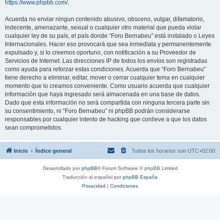
https://www.phpbb.com/
.
Acuerda no enviar ningun contenido abusivo, obsceno, vulgar, difamatorio,
indecente, amenazante, sexual o cualquier otro material que pueda violar
cualquier ley de su país, el país donde “Foro Bernabeu” está instalado o Leyes
Internacionales. Hacer eso provocará que sea inmediata y permanentemente
expulsado y, si lo creemos oportuno, con notificación a su Proveedor de
Servicios de Internet. Las direcciones IP de todos los envíos son registradas
como ayuda para reforzar estas condiciones. Acuerda que “Foro Bernabeu”
tiene derecho a eliminar, editar, mover o cerrar cualquier tema en cualquier
momento que lo creamos conveniente. Como usuario acuerda que cualquier
información que haya ingresado será almacenada en una base de datos.
Dado que esta información no será compartida con ninguna tercera parte sin
su consentimiento, ni “Foro Bernabeu” ni phpBB podrán considerarse
responsables por cualquier intento de hacking que conlleve a que los datos
sean comprometidos.
Inicio
Índice general
Todos los horarios son
UTC+02:00
Desarrollado por
phpBB
® Forum Software © phpBB Limited
Traducción al español por
phpBB España
Privacidad
|
Condiciones