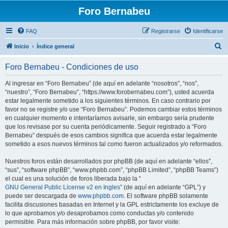
Foro Bernabeu
FAQ
Registrarse
Identificarse
B
Inicio
Índice general
u
Foro Bernabeu - Condiciones de uso
s
c
Al ingresar en “Foro Bernabeu” (de aquí en adelante “nosotros”, “nos”,
“nuestro”, “Foro Bernabeu”, “https://www.forobernabeu.com”), usted acuerda
a
estar legalmente sometido a los siguientes términos. En caso contrario por
r
favor no se registre y/o use “Foro Bernabeu”. Podemos cambiar estos términos
en cualquier momento e intentaríamos avisarle, sin embargo sería prudente
que los revisase por su cuenta periódicamente. Seguir registrado a “Foro
Bernabeu” después de esos cambios significa que acuerda estar legalmente
sometido a esos nuevos términos tal como fueron actualizados y/o reformados.
Nuestros foros están desarrollados por phpBB (de aquí en adelante “ellos”,
“sus”, “software phpBB”, “www.phpbb.com”, “phpBB Limited”, “phpBB Teams”)
el cual es una solución de foros liberada bajo la “
GNU General Public License v2 en Ingles
” (de aquí en adelante “GPL”) y
puede ser descargada de
www.phpbb.com
. El software phpBB solamente
facilita discusiones basadas en Internet y la GPL estrictamente los excluye de
lo que aprobamos y/o desaprobamos como conductas y/o contenido
permisible. Para más información sobre phpBB, por favor visite: