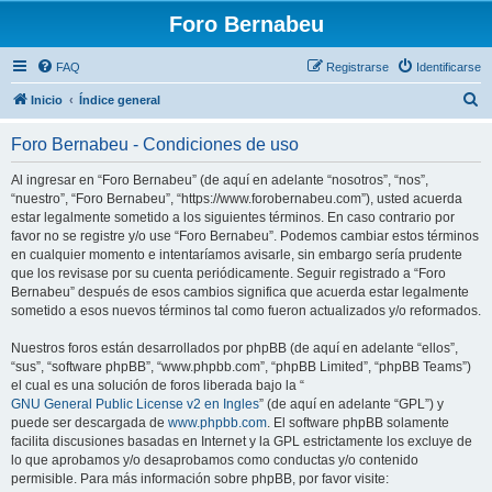
Foro Bernabeu
FAQ
Registrarse
Identificarse
B
Inicio
Índice general
u
Foro Bernabeu - Condiciones de uso
s
c
Al ingresar en “Foro Bernabeu” (de aquí en adelante “nosotros”, “nos”,
“nuestro”, “Foro Bernabeu”, “https://www.forobernabeu.com”), usted acuerda
a
estar legalmente sometido a los siguientes términos. En caso contrario por
r
favor no se registre y/o use “Foro Bernabeu”. Podemos cambiar estos términos
en cualquier momento e intentaríamos avisarle, sin embargo sería prudente
que los revisase por su cuenta periódicamente. Seguir registrado a “Foro
Bernabeu” después de esos cambios significa que acuerda estar legalmente
sometido a esos nuevos términos tal como fueron actualizados y/o reformados.
Nuestros foros están desarrollados por phpBB (de aquí en adelante “ellos”,
“sus”, “software phpBB”, “www.phpbb.com”, “phpBB Limited”, “phpBB Teams”)
el cual es una solución de foros liberada bajo la “
GNU General Public License v2 en Ingles
” (de aquí en adelante “GPL”) y
puede ser descargada de
www.phpbb.com
. El software phpBB solamente
facilita discusiones basadas en Internet y la GPL estrictamente los excluye de
lo que aprobamos y/o desaprobamos como conductas y/o contenido
permisible. Para más información sobre phpBB, por favor visite: