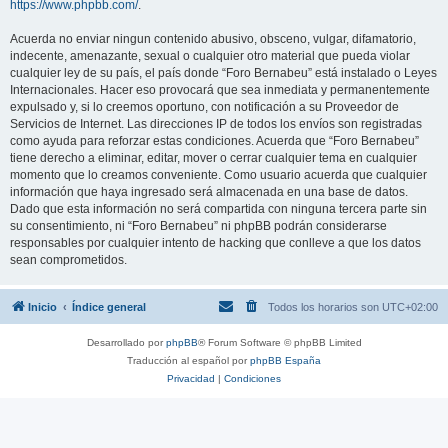
https://www.phpbb.com/
.
Acuerda no enviar ningun contenido abusivo, obsceno, vulgar, difamatorio,
indecente, amenazante, sexual o cualquier otro material que pueda violar
cualquier ley de su país, el país donde “Foro Bernabeu” está instalado o Leyes
Internacionales. Hacer eso provocará que sea inmediata y permanentemente
expulsado y, si lo creemos oportuno, con notificación a su Proveedor de
Servicios de Internet. Las direcciones IP de todos los envíos son registradas
como ayuda para reforzar estas condiciones. Acuerda que “Foro Bernabeu”
tiene derecho a eliminar, editar, mover o cerrar cualquier tema en cualquier
momento que lo creamos conveniente. Como usuario acuerda que cualquier
información que haya ingresado será almacenada en una base de datos.
Dado que esta información no será compartida con ninguna tercera parte sin
su consentimiento, ni “Foro Bernabeu” ni phpBB podrán considerarse
responsables por cualquier intento de hacking que conlleve a que los datos
sean comprometidos.
Inicio
Índice general
Todos los horarios son
UTC+02:00
Desarrollado por
phpBB
® Forum Software © phpBB Limited
Traducción al español por
phpBB España
Privacidad
|
Condiciones