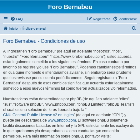
Foro Bernabeu
FAQ
Registrarse
Identificarse
B
Inicio
Índice general
u
Foro Bernabeu - Condiciones de uso
s
c
Al ingresar en “Foro Bernabeu” (de aquí en adelante “nosotros”, “nos”,
“nuestro”, “Foro Bernabeu”, “https://www.forobernabeu.com”), usted acuerda
a
estar legalmente sometido a los siguientes términos. En caso contrario por
r
favor no se registre y/o use “Foro Bernabeu”. Podemos cambiar estos términos
en cualquier momento e intentaríamos avisarle, sin embargo sería prudente
que los revisase por su cuenta periódicamente. Seguir registrado a “Foro
Bernabeu” después de esos cambios significa que acuerda estar legalmente
sometido a esos nuevos términos tal como fueron actualizados y/o reformados.
Nuestros foros están desarrollados por phpBB (de aquí en adelante “ellos”,
“sus”, “software phpBB”, “www.phpbb.com”, “phpBB Limited”, “phpBB Teams”)
el cual es una solución de foros liberada bajo la “
GNU General Public License v2 en Ingles
” (de aquí en adelante “GPL”) y
puede ser descargada de
www.phpbb.com
. El software phpBB solamente
facilita discusiones basadas en Internet y la GPL estrictamente los excluye de
lo que aprobamos y/o desaprobamos como conductas y/o contenido
permisible. Para más información sobre phpBB, por favor visite: