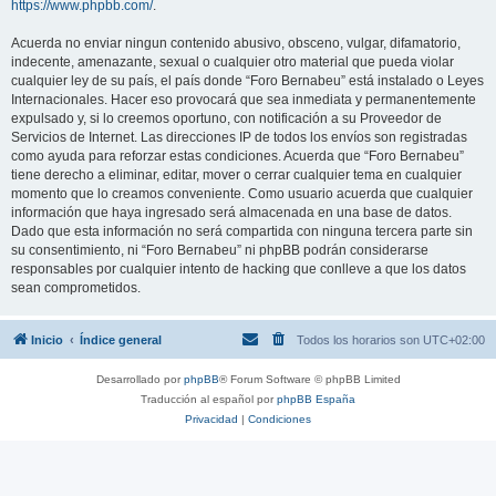
https://www.phpbb.com/
.
Acuerda no enviar ningun contenido abusivo, obsceno, vulgar, difamatorio,
indecente, amenazante, sexual o cualquier otro material que pueda violar
cualquier ley de su país, el país donde “Foro Bernabeu” está instalado o Leyes
Internacionales. Hacer eso provocará que sea inmediata y permanentemente
expulsado y, si lo creemos oportuno, con notificación a su Proveedor de
Servicios de Internet. Las direcciones IP de todos los envíos son registradas
como ayuda para reforzar estas condiciones. Acuerda que “Foro Bernabeu”
tiene derecho a eliminar, editar, mover o cerrar cualquier tema en cualquier
momento que lo creamos conveniente. Como usuario acuerda que cualquier
información que haya ingresado será almacenada en una base de datos.
Dado que esta información no será compartida con ninguna tercera parte sin
su consentimiento, ni “Foro Bernabeu” ni phpBB podrán considerarse
responsables por cualquier intento de hacking que conlleve a que los datos
sean comprometidos.
Inicio
Índice general
Todos los horarios son
UTC+02:00
Desarrollado por
phpBB
® Forum Software © phpBB Limited
Traducción al español por
phpBB España
Privacidad
|
Condiciones