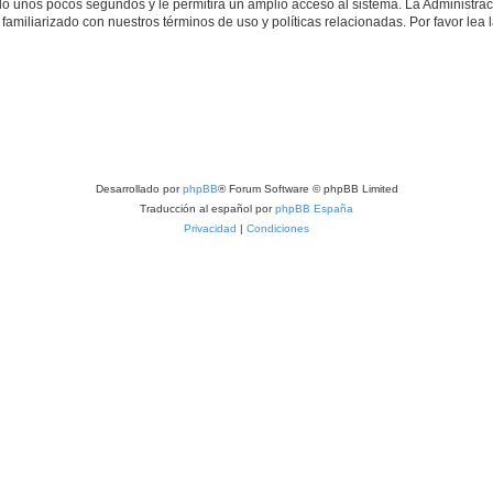
olo unos pocos segundos y le permitirá un amplio acceso al sistema. La Administra
familiarizado con nuestros términos de uso y políticas relacionadas. Por favor lea l
Desarrollado por
phpBB
® Forum Software © phpBB Limited
Traducción al español por
phpBB España
Privacidad
|
Condiciones