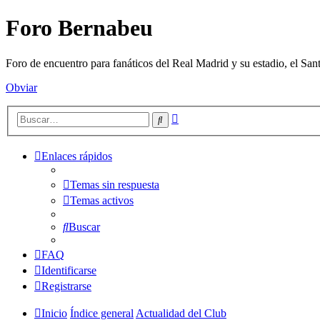
Foro Bernabeu
Foro de encuentro para fanáticos del Real Madrid y su estadio, el Sa
Obviar
Búsqueda
Buscar
avanzada
Enlaces rápidos
Temas sin respuesta
Temas activos
Buscar
FAQ
Identificarse
Registrarse
Inicio
Índice general
Actualidad del Club