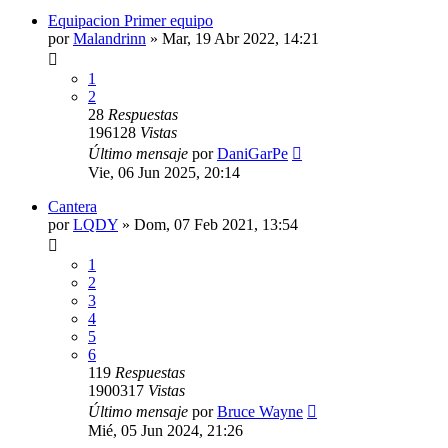
Equipacion Primer equipo
por
Malandrinn
»
Mar, 19 Abr 2022, 14:21
1
2
28
Respuestas
196128
Vistas
Último mensaje
por
DaniGarPe
Vie, 06 Jun 2025, 20:14
Cantera
por
LQDY
»
Dom, 07 Feb 2021, 13:54
1
2
3
4
5
6
119
Respuestas
1900317
Vistas
Último mensaje
por
Bruce Wayne
Mié, 05 Jun 2024, 21:26