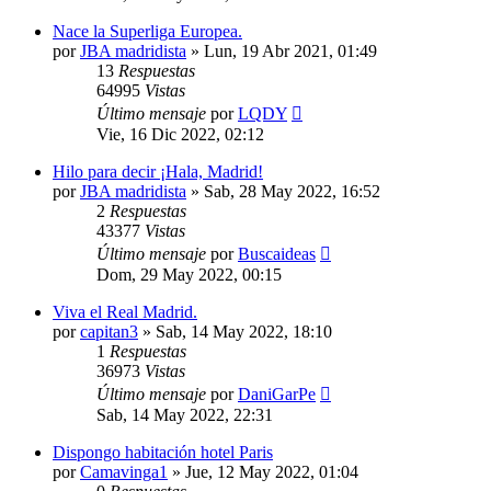
Nace la Superliga Europea.
por
JBA madridista
»
Lun, 19 Abr 2021, 01:49
13
Respuestas
64995
Vistas
Último mensaje
por
LQDY
Vie, 16 Dic 2022, 02:12
Hilo para decir ¡Hala, Madrid!
por
JBA madridista
»
Sab, 28 May 2022, 16:52
2
Respuestas
43377
Vistas
Último mensaje
por
Buscaideas
Dom, 29 May 2022, 00:15
Viva el Real Madrid.
por
capitan3
»
Sab, 14 May 2022, 18:10
1
Respuestas
36973
Vistas
Último mensaje
por
DaniGarPe
Sab, 14 May 2022, 22:31
Dispongo habitación hotel Paris
por
Camavinga1
»
Jue, 12 May 2022, 01:04