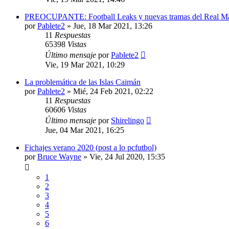
PREOCUPANTE: Football Leaks y nuevas tramas del Real M
por
Pablete2
»
Jue, 18 Mar 2021, 13:26
11
Respuestas
65398
Vistas
Último mensaje
por
Pablete2
Vie, 19 Mar 2021, 10:29
La problemática de las Islas Caimán
por
Pablete2
»
Mié, 24 Feb 2021, 02:22
11
Respuestas
60606
Vistas
Último mensaje
por
Shirelingo
Jue, 04 Mar 2021, 16:25
Fichajes verano 2020 (post a lo pcfutbol)
por
Bruce Wayne
»
Vie, 24 Jul 2020, 15:35
1
2
3
4
5
6