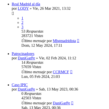
Real Madrid al día
por
LQDY
»
Vie, 26 Mar 2021, 13:32
1
2
3
53
Respuestas
283721
Vistas
Último mensaje
por
Mhgmadridista
Dom, 12 May 2024, 17:11
Patrocinadores
por
DaniGarPe
»
Vie, 02 Feb 2024, 11:12
14
Respuestas
57659
Vistas
Último mensaje
por
CCRMCF
Lun, 05 Feb 2024, 21:03
Caso IPIC
por
DaniGarPe
»
Sab, 13 May 2023, 00:36
0
Respuestas
42503
Vistas
Último mensaje
por
DaniGarPe
Sab, 13 May 2023, 00:36