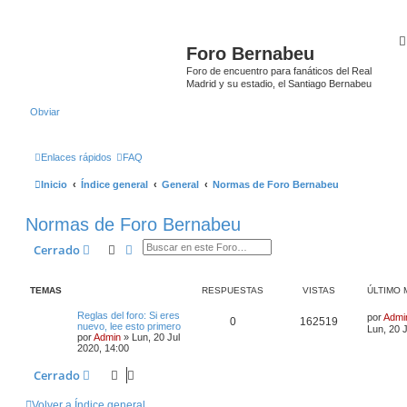
Foro Bernabeu
Foro de encuentro para fanáticos del Real
Madrid y su estadio, el Santiago Bernabeu
Obviar
Enlaces rápidos
FAQ
Inicio
Índice general
General
Normas de Foro Bernabeu
Normas de Foro Bernabeu
Buscar
Búsqueda avanzada
Cerrado
TEMAS
RESPUESTAS
VISTAS
ÚLTIMO 
Reglas del foro: Si eres
por
Admi
0
162519
nuevo, lee esto primero
Lun, 20 
por
Admin
»
Lun, 20 Jul
2020, 14:00
Cerrado
Volver a Índice general