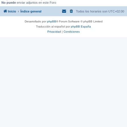
No puede
enviar adjuntos en este Foro
Inicio
Índice general
Todos los horarios son
UTC+02:00
Desarrollado por
phpBB
® Forum Software © phpBB Limited
Traducción al español por
phpBB España
Privacidad
|
Condiciones