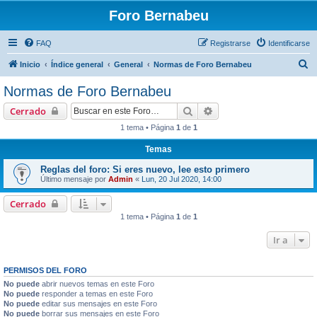
Foro Bernabeu
FAQ
Registrarse
Identificarse
B
Inicio
Índice general
General
Normas de Foro Bernabeu
u
Normas de Foro Bernabeu
s
Buscar
Búsqueda avanzada
Cerrado
c
1 tema • Página
1
de
1
a
Temas
r
Reglas del foro: Si eres nuevo, lee esto primero
Último mensaje por
Admin
«
Lun, 20 Jul 2020, 14:00
Cerrado
1 tema • Página
1
de
1
Ir a
PERMISOS DEL FORO
No puede
abrir nuevos temas en este Foro
No puede
responder a temas en este Foro
No puede
editar sus mensajes en este Foro
No puede
borrar sus mensajes en este Foro