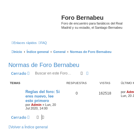
Foro Bernabeu
Foro de encuentro para fanáticos del Real
Madrid y su estadio, el Santiago Bernabeu
Enlaces rápidos
FAQ
Inicio
Índice general
General
Normas de Foro Bernabeu
Normas de Foro Bernabeu
Buscar
Búsqueda avanzada
Cerrado
TEMAS
RESPUESTAS
VISTAS
ÚLTIMO 
Reglas del foro: Si
por
Adm
0
162518
eres nuevo, lee
Lun, 20 
esto primero
por
Admin
»
Lun, 20
Jul 2020, 14:00
Cerrado
Volver a Índice general