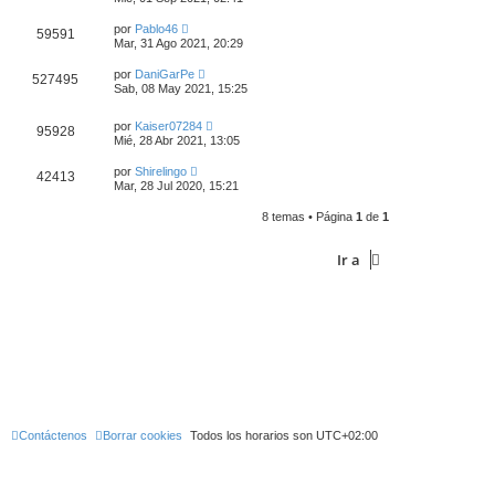
por
Pablo46
59591
Mar, 31 Ago 2021, 20:29
por
DaniGarPe
527495
Sab, 08 May 2021, 15:25
por
Kaiser07284
95928
Mié, 28 Abr 2021, 13:05
por
Shirelingo
42413
Mar, 28 Jul 2020, 15:21
8 temas • Página
1
de
1
Ir a
Contáctenos
Borrar cookies
Todos los horarios son
UTC+02:00