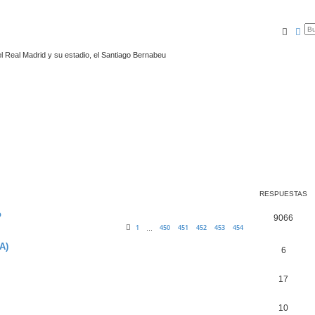
Busca
Bú
l Real Madrid y su estadio, el Santiago Bernabeu
RESPUESTAS
o
9066
1
450
451
452
453
454
…
A)
6
17
10