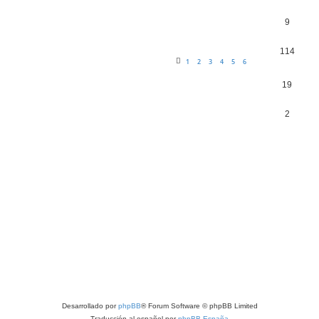
9
114
1
2
3
4
5
6
19
2
Desarrollado por
phpBB
® Forum Software © phpBB Limited
Traducción al español por
phpBB España