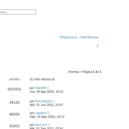
r
squeda avanzada
Registrarse
Identificarse
B
u
s
c
8 temas • Página
1
de
1
a
VISTAS
ÚLTIMO MENSAJE
r
por
Ward80
5025501
Jue, 06 Ago 2026, 15:22
por
Buscaideas
46126
Mié, 01 Jun 2022, 23:47
por
capitan3
86926
Sab, 14 May 2022, 18:12
por
joserou3
62003
Mié, 01 Sep 2021, 02:41