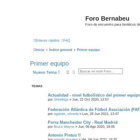
Foro Bernabeu
Foro de encuentro para fanáticos de
Enlaces rápidos
FAQ
Inicio
Índice general
Primer equipo
Primer equipo
Buscar
Búsqueda avanzada
Nuevo Tema
TEMAS
Actualidad - nivel futbolístico del primer equip
por
Shirelingo
»
Jue, 22 Oct 2020, 12:57
Federación Atlántica de Fútbol Asociación (FAF
por
ogidolet_séverla
»
Lun, 28 Jun 2021, 13:47
Porra Manchester City - Real Madrid
por
Bruce Wayne
»
Jue, 06 Ago 2020, 18:05
Antonio Pintus !!
por
antonio morales
»
Vie, 04 Jun 2021, 16:35