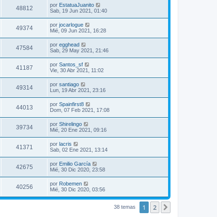
por
EstatuaJuanito
48812
Sab, 19 Jun 2021, 01:40
por
jocarlogue
49374
Mié, 09 Jun 2021, 16:28
por
egghead
47584
Sab, 29 May 2021, 21:46
por
Santos_sf
41187
Vie, 30 Abr 2021, 11:02
por
santiago
49314
Lun, 19 Abr 2021, 23:16
por
Spainfirst8
44013
Dom, 07 Feb 2021, 17:08
por
Shirelingo
39734
Mié, 20 Ene 2021, 09:16
por
lacris
41371
Sab, 02 Ene 2021, 13:14
por
Emilio García
42675
Mié, 30 Dic 2020, 23:58
por
Robemen
40256
Mié, 30 Dic 2020, 03:56
1
2
Siguiente
38 temas