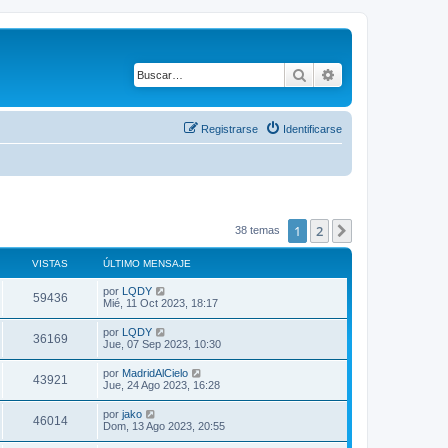
Buscar
Búsqueda avanza
Registrarse
Identificarse
1
2
Siguiente
38 temas
VISTAS
ÚLTIMO MENSAJE
por
LQDY
59436
Mié, 11 Oct 2023, 18:17
por
LQDY
36169
Jue, 07 Sep 2023, 10:30
por
MadridAlCielo
43921
Jue, 24 Ago 2023, 16:28
por
jako
46014
Dom, 13 Ago 2023, 20:55