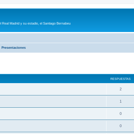
l Real Madrid y su estadio, el Santiago Bernabeu
Presentaciones
queda avanzada
RESPUESTAS
2
1
0
0