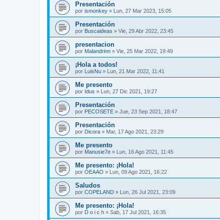
Presentación
por
ismonkey
»
Lun, 27 Mar 2023, 15:05
Presentación
por
Buscaideas
»
Vie, 29 Abr 2022, 23:45
presentacion
por
Malandrinn
»
Vie, 25 Mar 2022, 19:49
¡Hola a todos!
por
LuisNu
»
Lun, 21 Mar 2022, 11:41
Me presento
por
Idus
»
Lun, 27 Dic 2021, 19:27
Presentación
por
PECOSETE
»
Jue, 23 Sep 2021, 18:47
Presentación
por
Dicora
»
Mar, 17 Ago 2021, 23:29
Me presento
por
Manusie7e
»
Lun, 16 Ago 2021, 11:45
Me presento: ¡Hola!
por
OEAAO
»
Lun, 09 Ago 2021, 16:22
Saludos
por
COPELAND
»
Lun, 26 Jul 2021, 23:09
Me presento: ¡Hola!
por
D o i c h
»
Sab, 17 Jul 2021, 16:35