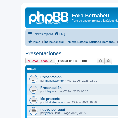
Foro Bernabeu
Foro de encuentro para fanáticos de
Enlaces rápidos
FAQ
Inicio
Índice general
Nuevo Estadio Santiago Bernabéu
Presentaciones
Buscar
Bús
Nuevo Tema
TEMAS
Presentacion
por
manchacentro
»
Mié, 11 Oct 2023, 16:30
Presentación
por
Magoo
»
Jue, 07 Sep 2023, 05:25
Me presento
por
MadridAlCielo
»
Jue, 24 Ago 2023, 16:28
nuevo por aqui
por
jako
»
Dom, 13 Ago 2023, 20:55