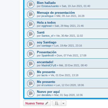
Bien hallado
por
EstatuaJuanito
»
Sab, 19 Jun 2021, 01:40
Mensaje de presentacióm
por
jocarlogue
»
Mié, 09 Jun 2021, 16:28
Hola a todos
por
egghead
»
Sab, 29 May 2021, 21:46
Santi
por
Santos_sf
»
Vie, 30 Abr 2021, 11:02
soy Santiago
por
santiago
»
Lun, 19 Abr 2021, 23:16
Presentación
por
Spainfirst8
»
Dom, 07 Feb 2021, 17:08
encantado!
por
MadridCFyB
»
Mié, 20 Ene 2021, 08:40
Me presento
por
lacris
»
Vie, 01 Ene 2021, 13:18
Me presento
por
el curioso
»
Lun, 12 Oct 2020, 18:06
Nuevo por aquí
por
decidetu
»
Mar, 01 Sep 2020, 10:36
Nuevo Tema