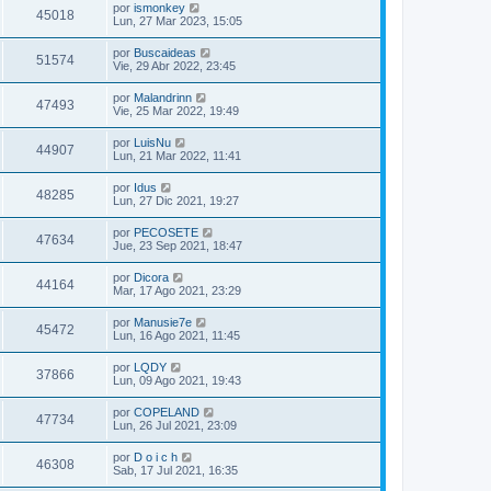
por
ismonkey
45018
Lun, 27 Mar 2023, 15:05
por
Buscaideas
51574
Vie, 29 Abr 2022, 23:45
por
Malandrinn
47493
Vie, 25 Mar 2022, 19:49
por
LuisNu
44907
Lun, 21 Mar 2022, 11:41
por
Idus
48285
Lun, 27 Dic 2021, 19:27
por
PECOSETE
47634
Jue, 23 Sep 2021, 18:47
por
Dicora
44164
Mar, 17 Ago 2021, 23:29
por
Manusie7e
45472
Lun, 16 Ago 2021, 11:45
por
LQDY
37866
Lun, 09 Ago 2021, 19:43
por
COPELAND
47734
Lun, 26 Jul 2021, 23:09
por
D o i c h
46308
Sab, 17 Jul 2021, 16:35