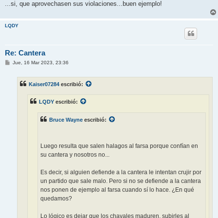
...si, que aprovechasen sus violaciones...buen ejemplo!
LQDY
Re: Cantera
M
Jue, 16 Mar 2023, 23:36
e
n
s
Kaiser07284
escribió:
a
j
e
LQDY
escribió:
Bruce Wayne
escribió:
Luego resulta que salen halagos al farsa porque confían en
su cantera y nosotros no...
Es decir, si alguien defiende a la cantera le intentan crujir por
un partido que sale malo. Pero si no se defiende a la cantera
nos ponen de ejemplo al farsa cuando sí lo hace. ¿En qué
quedamos?
Lo lógico es dejar que los chavales maduren, subirles al