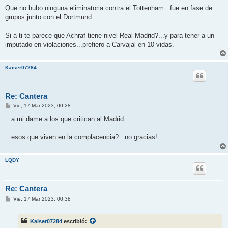
Que no hubo ninguna eliminatoria contra el Tottenham...fue en fase de
grupos junto con el Dortmund.
Si a ti te parece que Achraf tiene nivel Real Madrid?...y para tener a un
imputado en violaciones...prefiero a Carvajal en 10 vidas.
Kaiser07284
Re: Cantera
M
Vie, 17 Mar 2023, 00:28
e
n
...a mi dame a los que critican al Madrid...
s
a
j
...esos que viven en la complacencia?...no gracias!
e
LQDY
Re: Cantera
M
Vie, 17 Mar 2023, 00:38
e
n
s
Kaiser07284
escribió:
a