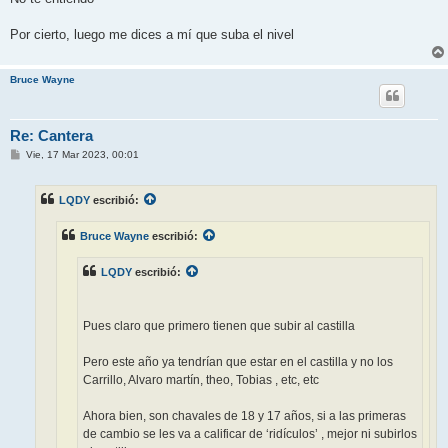
Por cierto, luego me dices a mí que suba el nivel
Bruce Wayne
Re: Cantera
M
Vie, 17 Mar 2023, 00:01
e
n
s
LQDY
escribió:
a
j
e
Bruce Wayne
escribió:
LQDY
escribió:
Pues claro que primero tienen que subir al castilla
Pero este año ya tendrían que estar en el castilla y no los
Carrillo, Alvaro martín, theo, Tobias , etc, etc
Ahora bien, son chavales de 18 y 17 años, si a las primeras
de cambio se les va a calificar de ‘ridículos’ , mejor ni subirlos