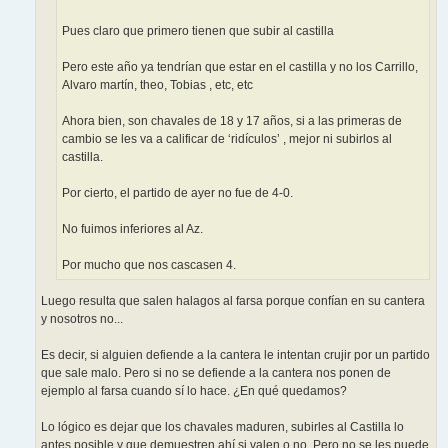
Pues claro que primero tienen que subir al castilla
Pero este año ya tendrían que estar en el castilla y no los Carrillo,
Alvaro martín, theo, Tobias , etc, etc
Ahora bien, son chavales de 18 y 17 años, si a las primeras de
cambio se les va a calificar de ‘ridículos’ , mejor ni subirlos al
castilla.
Por cierto, el partido de ayer no fue de 4-0.
No fuimos inferiores al Az.
Por mucho que nos cascasen 4.
Luego resulta que salen halagos al farsa porque confían en su cantera
y nosotros no...
Es decir, si alguien defiende a la cantera le intentan crujir por un partido
que sale malo. Pero si no se defiende a la cantera nos ponen de
ejemplo al farsa cuando sí lo hace. ¿En qué quedamos?
Lo lógico es dejar que los chavales maduren, subirles al Castilla lo
antes posible y que demuestren ahí si valen o no. Pero no se les puede