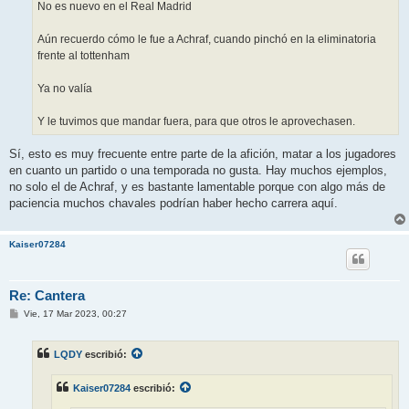
No es nuevo en el Real Madrid
Aún recuerdo cómo le fue a Achraf, cuando pinchó en la eliminatoria
frente al tottenham
Ya no valía
Y le tuvimos que mandar fuera, para que otros le aprovechasen.
Sí, esto es muy frecuente entre parte de la afición, matar a los jugadores
en cuanto un partido o una temporada no gusta. Hay muchos ejemplos,
no solo el de Achraf, y es bastante lamentable porque con algo más de
paciencia muchos chavales podrían haber hecho carrera aquí.
Kaiser07284
Re: Cantera
M
Vie, 17 Mar 2023, 00:27
e
n
s
LQDY
escribió:
a
j
e
Kaiser07284
escribió: