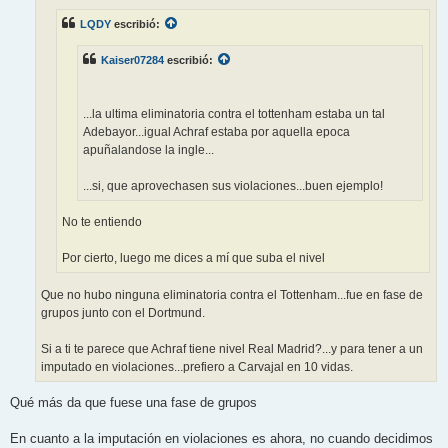
j
e
LQDY
escribió:
Kaiser07284
escribió:
...la ultima eliminatoria contra el tottenham estaba un tal
Adebayor...igual Achraf estaba por aquella epoca
apuñalandose la ingle...
...si, que aprovechasen sus violaciones...buen ejemplo!
No te entiendo
Por cierto, luego me dices a mí que suba el nivel
Que no hubo ninguna eliminatoria contra el Tottenham...fue en fase de
grupos junto con el Dortmund.
Si a ti te parece que Achraf tiene nivel Real Madrid?...y para tener a un
imputado en violaciones...prefiero a Carvajal en 10 vidas.
Qué más da que fuese una fase de grupos
En cuanto a la imputación en violaciones es ahora, no cuando decidimos