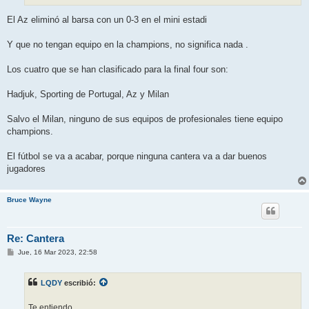
El Az eliminó al barsa con un 0-3 en el mini estadi
Y que no tengan equipo en la champions, no significa nada .
Los cuatro que se han clasificado para la final four son:
Hadjuk, Sporting de Portugal, Az y Milan
Salvo el Milan, ninguno de sus equipos de profesionales tiene equipo
champions.
El fútbol se va a acabar, porque ninguna cantera va a dar buenos
jugadores
Bruce Wayne
Re: Cantera
M
Jue, 16 Mar 2023, 22:58
e
n
s
LQDY
escribió:
a
j
e
Te entiendo,