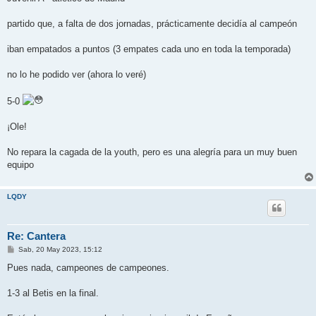
s
a
j
partido que, a falta de dos jornadas, prácticamente decidía al campeón
e
iban empatados a puntos (3 empates cada uno en toda la temporada)
no lo he podido ver (ahora lo veré)
5-0
¡Ole!
No repara la cagada de la youth, pero es una alegría para un muy buen
equipo
LQDY
Re: Cantera
M
Sab, 20 May 2023, 15:12
e
n
Pues nada, campeones de campeones.
s
a
j
1-3 al Betis en la final.
e