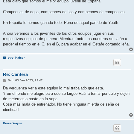
Está claro que somos el mejor equipo juvenil de España.
Campeones de copa, campeones de liga y campeones de campeones.
En España lo hemos ganado todo. Pena de aquel partido de Youth.
Ahora veremos a los juveniles de los otros equipos jugar en sus
respectivos equipos de primera. Mientras tanto, los nuestros se liarán a
perder el tiempo en el C, en el B, para acabar en el Getafe cortando leña.
El_otro_Kaiser
Re: Cantera
M
Sab, 03 Jun 2023, 22:42
e
n
Da vergüenza ver a este equipo lo mal trabajado que está.
s
Y en el fondo me alegro para que se largue Raúl a tomar por culo y dejen
a
j
de meternoslo hasta en la sopa.
e
Cosa más mala de entrenador. No tiene ninguna mierda de seña de
identidad.
Bruce Wayne