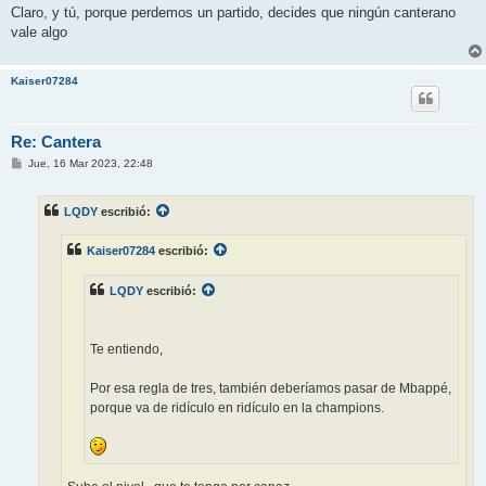
Claro, y tú, porque perdemos un partido, decides que ningún canterano
vale algo
Kaiser07284
Re: Cantera
M
Jue, 16 Mar 2023, 22:48
e
n
s
LQDY
escribió:
a
j
e
Kaiser07284
escribió:
LQDY
escribió:
Te entiendo,
Por esa regla de tres, también deberíamos pasar de Mbappé,
porque va de ridículo en ridículo en la champions.