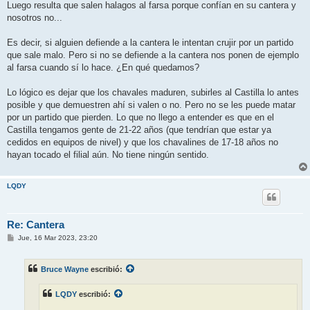
Luego resulta que salen halagos al farsa porque confían en su cantera y
nosotros no...
Es decir, si alguien defiende a la cantera le intentan crujir por un partido
que sale malo. Pero si no se defiende a la cantera nos ponen de ejemplo
al farsa cuando sí lo hace. ¿En qué quedamos?
Lo lógico es dejar que los chavales maduren, subirles al Castilla lo antes
posible y que demuestren ahí si valen o no. Pero no se les puede matar
por un partido que pierden. Lo que no llego a entender es que en el
Castilla tengamos gente de 21-22 años (que tendrían que estar ya
cedidos en equipos de nivel) y que los chavalines de 17-18 años no
hayan tocado el filial aún. No tiene ningún sentido.
LQDY
Re: Cantera
M
Jue, 16 Mar 2023, 23:20
e
n
s
Bruce Wayne
escribió:
a
j
e
LQDY
escribió: