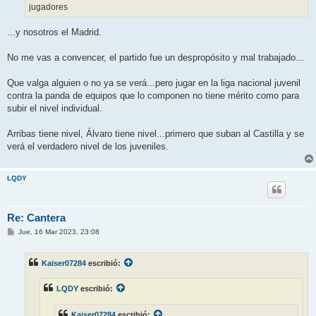
jugadores
...y nosotros el Madrid.
No me vas a convencer, el partido fue un despropósito y mal trabajado...
Que valga alguien o no ya se verá...pero jugar en la liga nacional juvenil
contra la panda de equipos que lo componen no tiene mérito como para
subir el nivel individual.
Arribas tiene nivel, Álvaro tiene nivel...primero que suban al Castilla y se
verá el verdadero nivel de los juveniles.
LQDY
Re: Cantera
M
Jue, 16 Mar 2023, 23:08
e
n
s
Kaiser07284
escribió:
a
j
e
LQDY
escribió:
Kaiser07284
escribió: