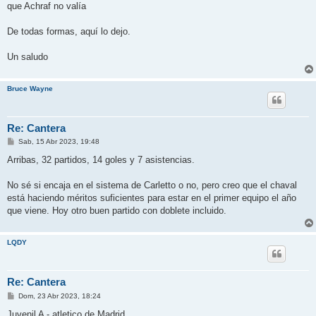
que Achraf no valía
De todas formas, aquí lo dejo.
Un saludo
Bruce Wayne
Re: Cantera
M
Sab, 15 Abr 2023, 19:48
e
n
Arribas, 32 partidos, 14 goles y 7 asistencias.
s
a
j
No sé si encaja en el sistema de Carletto o no, pero creo que el chaval
e
está haciendo méritos suficientes para estar en el primer equipo el año
que viene. Hoy otro buen partido con doblete incluido.
LQDY
Re: Cantera
M
Dom, 23 Abr 2023, 18:24
e
n
Juvenil A - atletico de Madrid