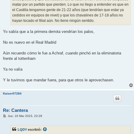
matar por un partido que pierden. Lo que no llego a entender es que en
el Castilla tengamos gente de 21-22 años (que tendrían que estar ya
cedidos en equipos de nivel) y que los chavalines de 17-18 años no
hayan tocado el filial aún. No tiene ningún sentido.
Yo sabía que a la primera derrota vendrían los palos,
No es nuevo en el Real Madrid
Aún recuerdo cómo le fue a Achraf, cuando pinchó en la eliminatoria
frente al tottenham
Ya no valía
Y le tuvimos que mandar fuera, para que otros le aprovechasen.
Kaiser07284
Re: Cantera
M
Jue, 16 Mar 2023, 23:28
e
n
s
LQDY
escribió:
a
j