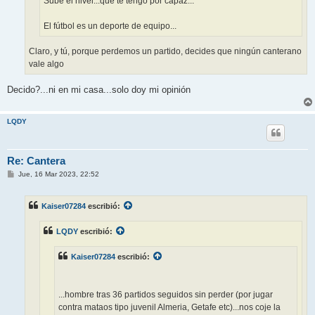
Sube el nivel...que te tengo por capaz...
El fútbol es un deporte de equipo...
Claro, y tú, porque perdemos un partido, decides que ningún canterano
vale algo
Decido?...ni en mi casa...solo doy mi opinión
LQDY
Re: Cantera
M
Jue, 16 Mar 2023, 22:52
e
n
s
Kaiser07284
escribió:
a
j
e
LQDY
escribió:
Kaiser07284
escribió:
...hombre tras 36 partidos seguidos sin perder (por jugar
contra mataos tipo juvenil Almeria, Getafe etc)...nos coje la