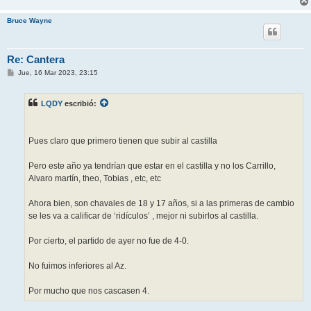
Bruce Wayne
Re: Cantera
M
Jue, 16 Mar 2023, 23:15
e
n
s
LQDY
escribió:
a
j
e
Pues claro que primero tienen que subir al castilla
Pero este año ya tendrían que estar en el castilla y no los Carrillo,
Alvaro martín, theo, Tobias , etc, etc
Ahora bien, son chavales de 18 y 17 años, si a las primeras de cambio
se les va a calificar de ‘ridículos’ , mejor ni subirlos al castilla.
Por cierto, el partido de ayer no fue de 4-0.
No fuimos inferiores al Az.
Por mucho que nos cascasen 4.