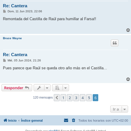
Re: Cantera
M
Dom, 11 Jun 2023, 22:06
e
n
Remontada del Castilla de Raúl para humillar al Farsa!!
s
a
j
e
Bruce Wayne
Re: Cantera
M
Mié, 05 Jun 2024, 21:26
e
n
Pues parece que Raúl se queda otro año más en el Castilla...
s
a
j
e
Responder
1
2
3
4
5
6
Anterior
120 mensajes
Ir a
Inicio
Índice general
Todos los horarios son
UTC+02:00
Desarrollado por
phpBB
® Forum Software © phpBB Limited