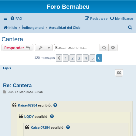
Foro Bernabeu
FAQ
Registrarse
Identificarse
B
Inicio
Índice general
Actualidad del Club
u
Cantera
s
Buscar
Búsqueda 
Responder
c
a
1
2
3
4
5
6
Anterior
120 mensajes
r
LQDY
Re: Cantera
M
Jue, 16 Mar 2023, 22:46
e
n
s
Kaiser07284
escribió:
a
j
e
LQDY
escribió:
Kaiser07284
escribió: