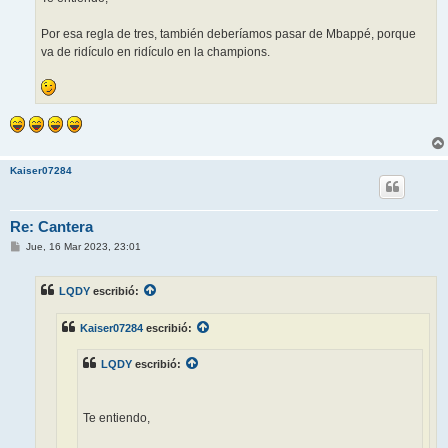
Por esa regla de tres, también deberíamos pasar de Mbappé, porque
va de ridículo en ridículo en la champions.
Kaiser07284
Re: Cantera
M
Jue, 16 Mar 2023, 23:01
e
n
s
LQDY
escribió:
a
j
e
Kaiser07284
escribió:
LQDY
escribió:
Te entiendo,