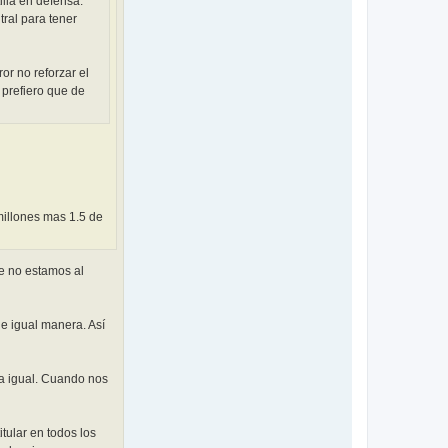
illa en defensa.
tral para tener
r no reforzar el
 prefiero que de
millones mas 1.5 de
ue no estamos al
de igual manera. Así
da igual. Cuando nos
tular en todos los