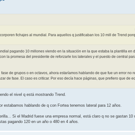
ncorporen fichajes al mundial. Para aquellos q justificaban los 10 mill de Trend po
ndial pagando 10 millones viendo en la situación en la que estaba la plantilla en 
on la promesa del presidente de reforzarle los laterales y el puesto de central par
ase de grupos o en octavos, ahora estaríamos hablando de que fue un error no refo
ar de fase. El caso es criticar. Por eso decía hace páginas, que prefiero que de
endo el nivel q está mostrando Trend.
jor estabamos hablando de q con Fortea tenemos lateral para 12 años.
erilla... Si el Madrid fuese una empresa normal, está claro q no se gastan 10
 estas pagando 120 en un año o 480 en 4 años.