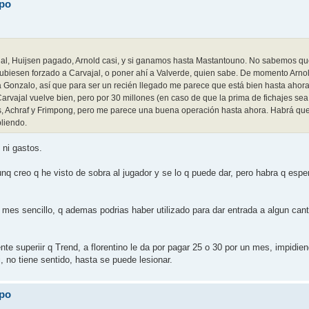
ipo
ial, Huijsen pagado, Arnold casi, y si ganamos hasta Mastantouno. No sabemos qu
biesen forzado a Carvajal, o poner ahí a Valverde, quien sabe. De momento Arnol
a Gonzalo, así que para ser un recién llegado me parece que está bien hasta ahora
Carvajal vuelve bien, pero por 30 millones (en caso de que la prima de fichajes se
ás, Achraf y Frimpong, pero me parece una buena operación hasta ahora. Habrá que
liendo.
 ni gastos.
nq creo q he visto de sobra al jugador y se lo q puede dar, pero habra q espe
n mes sencillo, q ademas podrias haber utilizado para dar entrada a algun ca
 superiir q Trend, a florentino le da por pagar 25 o 30 por un mes, impidien
 no tiene sentido, hasta se puede lesionar.
ipo