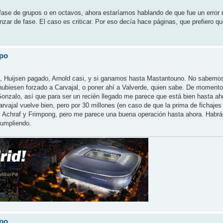
e de grupos o en octavos, ahora estaríamos hablando de que fue un error no 
zar de fase. El caso es criticar. Por eso decía hace páginas, que prefiero q
ipo
al, Huijsen pagado, Arnold casi, y si ganamos hasta Mastantouno. No sabemo
hubiesen forzado a Carvajal, o poner ahí a Valverde, quien sabe. De momento
Gonzalo, así que para ser un recién llegado me parece que está bien hasta ah
arvajal vuelve bien, pero por 30 millones (en caso de que la prima de fichaje
, Achraf y Frimpong, pero me parece una buena operación hasta ahora. Habrá
umpliendo.
ipo