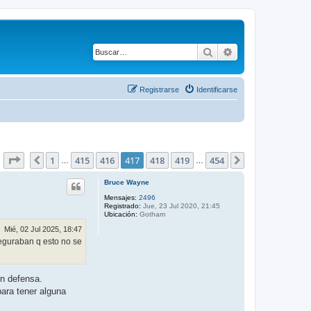
Buscar
Búsqueda avanza
Registrarse
Identificarse
Página
417
de
454
1
415
416
417
418
419
454
Anterior
Siguiente
…
…
Bruce Wayne
Mensajes:
2496
Registrado:
Jue, 23 Jul 2020, 21:45
Ubicación:
Gotham
Mié, 02 Jul 2025, 18:47
seguraban q esto no se
en defensa.
para tener alguna