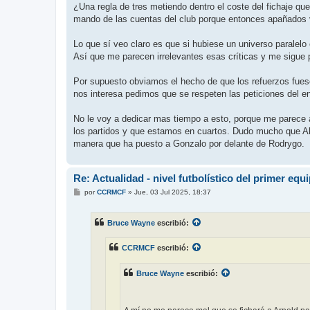
¿Una regla de tres metiendo dentro el coste del fichaje q
mando de las cuentas del club porque entonces apañados
Lo que sí veo claro es que si hubiese un universo paralelo
Así que me parecen irrelevantes esas críticas y me sigue 
Por supuesto obviamos el hecho de que los refuerzos fuese
nos interesa pedimos que se respeten las peticiones del e
No le voy a dedicar mas tiempo a esto, porque me parece ab
los partidos y que estamos en cuartos. Dudo mucho que Alo
manera que ha puesto a Gonzalo por delante de Rodrygo.
Re: Actualidad - nivel futbolístico del primer equ
M
por
CCRMCF
»
Jue, 03 Jul 2025, 18:37
e
n
s
Bruce Wayne
escribió:
a
j
e
CCRMCF
escribió:
Bruce Wayne
escribió: