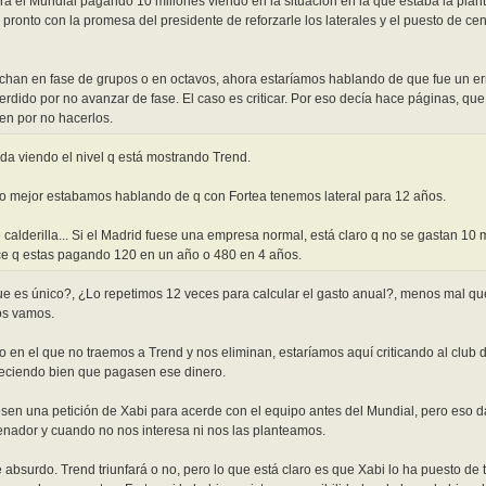
a el Mundial pagando 10 millones viendo en la situación en la que estaba la plant
ronto con la promesa del presidente de reforzarle los laterales y el puesto de cen
han en fase de grupos o en octavos, ahora estaríamos hablando de que fue un erro
rdido por no avanzar de fase. El caso es criticar. Por eso decía hace páginas, que
en por no hacerlos.
da viendo el nivel q está mostrando Trend.
 lo mejor estabamos hablando de q con Fortea tenemos lateral para 12 años.
 calderilla... Si el Madrid fuese una empresa normal, está claro q no se gastan 10 
ice q estas pagando 120 en un año o 480 en 4 años.
que es único?, ¿Lo repetimos 12 veces para calcular el gasto anual?, menos mal q
os vamos.
o en el que no traemos a Trend y nos eliminan, estaríamos aquí criticando al club 
reciendo bien que pagasen ese dinero.
sen una petición de Xabi para acerde con el equipo antes del Mundial, pero eso 
renador y cuando no nos interesa ni nos las planteamos.
bsurdo. Trend triunfará o no, pero lo que está claro es que Xabi lo ha puesto de ti