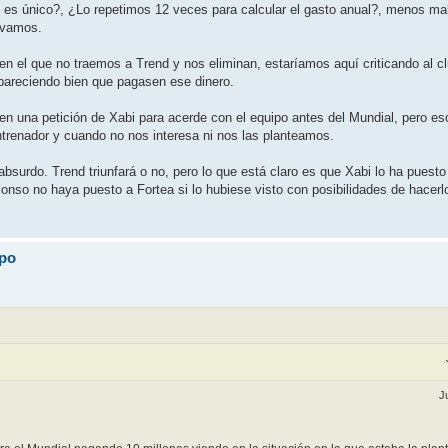
ue es único?, ¿Lo repetimos 12 veces para calcular el gasto anual?, menos m
 vamos.
 en el que no traemos a Trend y nos eliminan, estaríamos aquí criticando al c
pareciendo bien que pagasen ese dinero.
n una petición de Xabi para acerde con el equipo antes del Mundial, pero es
ntrenador y cuando no nos interesa ni nos las planteamos.
surdo. Trend triunfará o no, pero lo que está claro es que Xabi lo ha puesto 
nso no haya puesto a Fortea si lo hubiese visto con posibilidades de hacerl
ipo
J