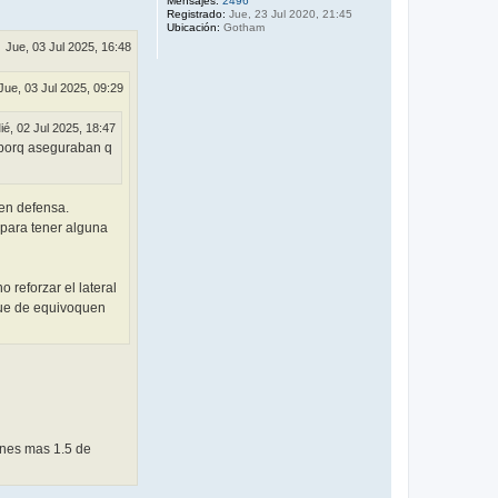
b
Mensajes:
2496
Registrado:
Jue, 23 Jul 2020, 21:45
a
Ubicación:
Gotham
Jue, 03 Jul 2025, 16:48
Jue, 03 Jul 2025, 09:29
ié, 02 Jul 2025, 18:47
d porq aseguraban q
 en defensa.
 para tener alguna
reforzar el lateral
 que de equivoquen
lones mas 1.5 de