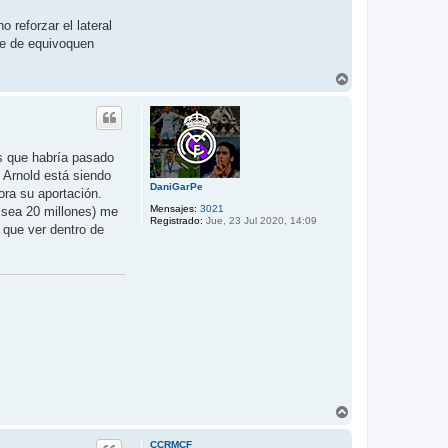
reforzar el lateral
ue de equivoquen
A
r
r
i
b
a
s que habría pasado
 Arnold está siendo
DaniGarPe
ora su aportación.
Mensajes:
3021
s sea 20 millones) me
Registrado:
Jue, 23 Jul 2020, 14:09
 que ver dentro de
A
r
r
CCRMCF