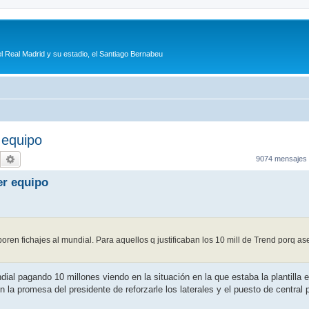
l Real Madrid y su estadio, el Santiago Bernabeu
r equipo
Buscar
Búsqueda avanzada
9074 mensajes
mer equipo
poren fichajes al mundial. Para aquellos q justificaban los 10 mill de Trend porq a
ial pagando 10 millones viendo en la situación en la que estaba la plantilla 
la promesa del presidente de reforzarle los laterales y el puesto de central 