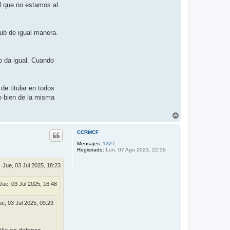
al que no estamos al
lub de igual manera.
o da igual. Cuando
de titular en todos
o bien de la misma
A
r
r
CCRMCF
i
b
Mensajes:
1327
Registrado:
Lun, 07 Ago 2023, 22:59
a
Jue, 03 Jul 2025, 18:23
Jue, 03 Jul 2025, 16:48
ue, 03 Jul 2025, 09:29