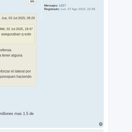
i
b
Mensajes:
1327
Registrado:
Lun, 07 Ago 2023, 22:59
a
Jue, 03 Jul 2025, 09:29
Mié, 02 Jul 2025, 18:47
rq aseguraban q esto
defensa.
a tener alguna
rzar el lateral por
 equivoquen haciendo
 millones mas 1.5 de
A
r