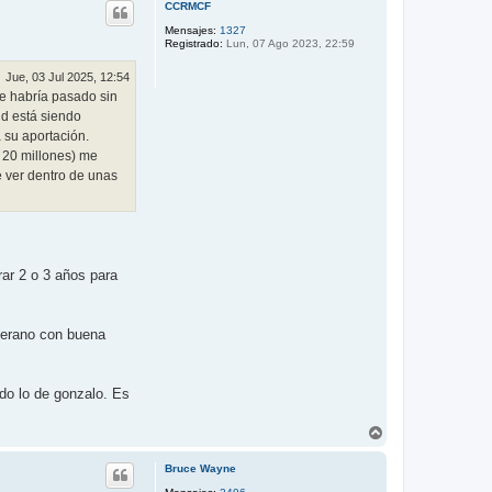
r
CCRMCF
i
b
Mensajes:
1327
Registrado:
Lun, 07 Ago 2023, 22:59
a
Jue, 03 Jul 2025, 12:54
e habría pasado sin
d está siendo
 su aportación.
a 20 millones) me
 ver dentro de unas
rar 2 o 3 años para
nterano con buena
do lo de gonzalo. Es
A
r
r
Bruce Wayne
i