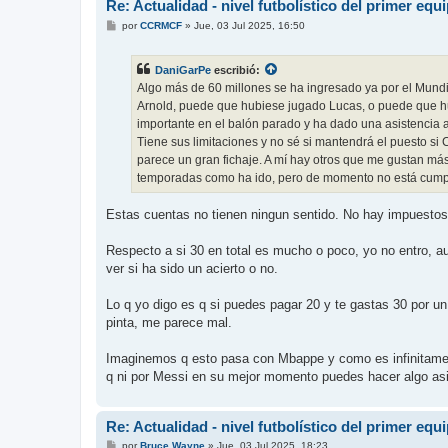
Re: Actualidad - nivel futbolístico del primer equ
M
por
CCRMCF
»
Jue, 03 Jul 2025, 16:50
e
n
s
DaniGarPe
escribió:
a
j
Algo más de 60 millones se ha ingresado ya por el Mund
e
Arnold, puede que hubiese jugado Lucas, o puede que hu
importante en el balón parado y ha dado una asistencia 
Tiene sus limitaciones y no sé si mantendrá el puesto si 
parece un gran fichaje. A mí hay otros que me gustan m
temporadas como ha ido, pero de momento no está cump
Estas cuentas no tienen ningun sentido. No hay impuestos
Respecto a si 30 en total es mucho o poco, yo no entro, au
ver si ha sido un acierto o no.
Lo q yo digo es q si puedes pagar 20 y te gastas 30 por u
pinta, me parece mal.
Imaginemos q esto pasa con Mbappe y como es infinitamente
q ni por Messi en su mejor momento puedes hacer algo asi,
Re: Actualidad - nivel futbolístico del primer equ
M
por
Bruce Wayne
»
Jue, 03 Jul 2025, 18:23