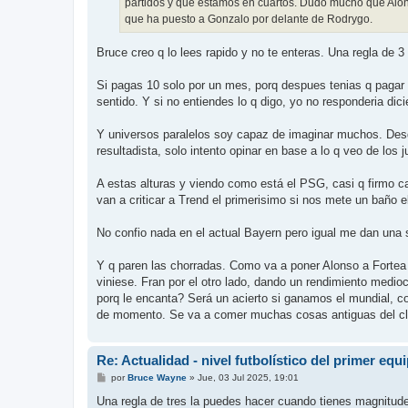
partidos y que estamos en cuartos. Dudo mucho que Alons
que ha puesto a Gonzalo por delante de Rodrygo.
Bruce creo q lo lees rapido y no te enteras. Una regla de 3
Si pagas 10 solo por un mes, porq despues tenias q pagar
sentido. Y si no entiendes lo q digo, yo no responderia dici
Y universos paralelos soy capaz de imaginar muchos. Des
resultadista, solo intento opinar en base a lo q veo de los
A estas alturas y viendo como está el PSG, casi q firmo 
van a criticar a Trend el primerisimo si nos mete un baño 
No confio nada en el actual Bayern pero igual me dan una s
Y q paren las chorradas. Como va a poner Alonso a Fortea
viniese. Fran por el otro lado, dando un rendimiento med
porq le encanta? Será un acierto si ganamos el mundial, co
de momento. Se va a comer muchas cosas antiguas del clu
Re: Actualidad - nivel futbolístico del primer equ
M
por
Bruce Wayne
»
Jue, 03 Jul 2025, 19:01
e
n
Una regla de tres la puedes hacer cuando tienes magnitude