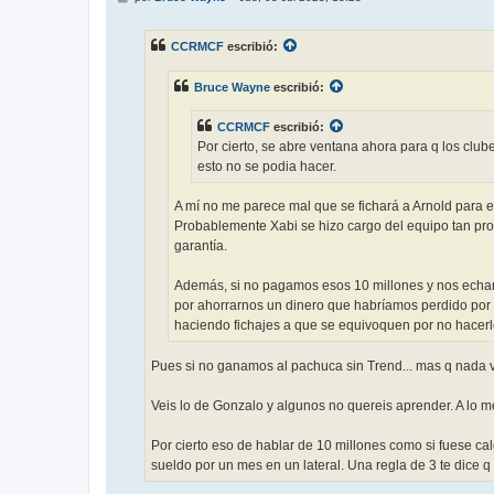
e
n
s
CCRMCF
escribió:
a
j
e
Bruce Wayne
escribió:
CCRMCF
escribió:
Por cierto, se abre ventana ahora para q los club
esto no se podia hacer.
A mí no me parece mal que se fichará a Arnold para e
Probablemente Xabi se hizo cargo del equipo tan pront
garantía.
Además, si no pagamos esos 10 millones y nos echan 
por ahorrarnos un dinero que habríamos perdido por n
haciendo fichajes a que se equivoquen por no hacerl
Pues si no ganamos al pachuca sin Trend... mas q nada v
Veis lo de Gonzalo y algunos no quereis aprender. A lo 
Por cierto eso de hablar de 10 millones como si fuese cal
sueldo por un mes en un lateral. Una regla de 3 te dice