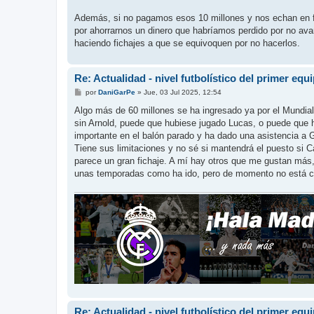
Además, si no pagamos esos 10 millones y nos echan en fas
por ahorrarnos un dinero que habríamos perdido por no avan
haciendo fichajes a que se equivoquen por no hacerlos.
Re: Actualidad - nivel futbolístico del primer equ
M
por
DaniGarPe
»
Jue, 03 Jul 2025, 12:54
e
n
Algo más de 60 millones se ha ingresado ya por el Mundi
s
sin Arnold, puede que hubiese jugado Lucas, o puede que 
a
j
importante en el balón parado y ha dado una asistencia a 
e
Tiene sus limitaciones y no sé si mantendrá el puesto si C
parece un gran fichaje. A mí hay otros que me gustan más
unas temporadas como ha ido, pero de momento no está c
Re: Actualidad - nivel futbolístico del primer equ