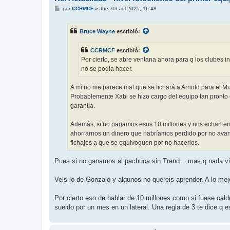
M
por
CCRMCF
»
Jue, 03 Jul 2025, 16:48
e
n
s
Bruce Wayne
escribió:
a
j
e
CCRMCF
escribió:
Por cierto, se abre ventana ahora para q los clubes i
no se podia hacer.
A mí no me parece mal que se fichará a Arnold para el Mu
Probablemente Xabi se hizo cargo del equipo tan pronto c
garantía.
Además, si no pagamos esos 10 millones y nos echan en f
ahorrarnos un dinero que habríamos perdido por no avanz
fichajes a que se equivoquen por no hacerlos.
Pues si no ganamos al pachuca sin Trend... mas q nada vi
Veis lo de Gonzalo y algunos no quereis aprender. A lo me
Por cierto eso de hablar de 10 millones como si fuese cald
sueldo por un mes en un lateral. Una regla de 3 te dice q