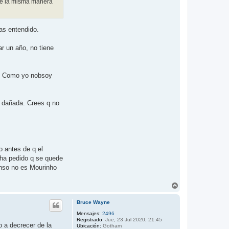
 de la misma manera
ras entendido.
r un año, no tiene
o. Como yo nobsoy
a dañada. Crees q no
 antes de q el
 ha pedido q se quede
onso no es Mourinho
A
r
r
Bruce Wayne
i
b
Mensajes:
2496
Registrado:
Jue, 23 Jul 2020, 21:45
a
o a decrecer de la
Ubicación:
Gotham