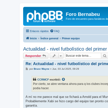
Foro Bernabeu
Foro de encuentro para fanáticos de
Enlaces rápidos
FAQ
Inicio
Índice general
Primer equipo
Actualidad - nivel futbolístico del prime
Responder
Re: Actualidad - nivel futbolístico del pri
M
por
Bruce Wayne
»
Jue, 03 Jul 2025, 09:29
e
n
s
CCRMCF
escribió:
a
j
Por cierto, se abre ventana ahora para q los clubes incor
e
podia hacer.
A mí no me parece mal que se fichará a Arnold para el Mund
Probablemente Xabi se hizo cargo del equipo tan pronto con 
garantía.