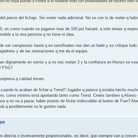
o no haya puesto a Fortea si lo hubiese visto con posibilidades de hacerlo bien
 del precio del fichaje. Sin meter nada adicional. No se con lo de meter q hab
 0, es como cuando se pagaron mas de 100 por hazard, q solo tenias q espera
endole a la otra persona q no tiene ni idea.
de ser campeones hasta q en semifinales nos den un baile y se critique tod
 jugadores y de las sensaciones q me da el equipo.
caer dignamente en semis y q no nos metan 3 y la confianza en Alonso se ve
el PSG?
orpresa q calidad tienen.
 cuando le acaban de fichar a Trend? Jugador q parece q estaba hecho mucho
iocre, como minimo está aportando tanto como Trend. Creéis tambien q Alonso
sa q no va a pasar, haber puesto de titular indiscutible al bueno de Fran? Al
b q posiblemente no le gusten nada.
ipo
s directa o inversamente proporcionales, es decir, que siempre van a crecer 