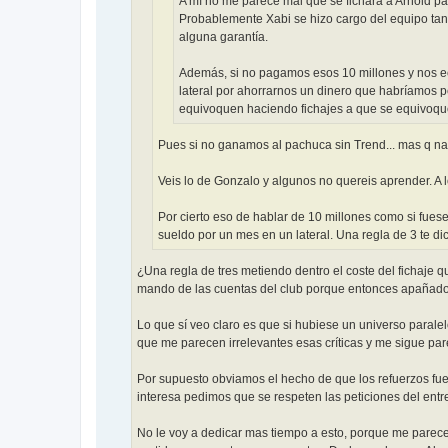
A mí no me parece mal que se fichará a Arnold par
Probablemente Xabi se hizo cargo del equipo tan p
alguna garantía.
Además, si no pagamos esos 10 millones y nos ec
lateral por ahorrarnos un dinero que habríamos pe
equivoquen haciendo fichajes a que se equivoqu
Pues si no ganamos al pachuca sin Trend... mas q na
Veis lo de Gonzalo y algunos no quereis aprender. A
Por cierto eso de hablar de 10 millones como si fuese
sueldo por un mes en un lateral. Una regla de 3 te d
¿Una regla de tres metiendo dentro el coste del fichaje 
mando de las cuentas del club porque entonces apañad
Lo que sí veo claro es que si hubiese un universo paralel
que me parecen irrelevantes esas críticas y me sigue pa
Por supuesto obviamos el hecho de que los refuerzos fue
interesa pedimos que se respeten las peticiones del ent
No le voy a dedicar mas tiempo a esto, porque me parece a