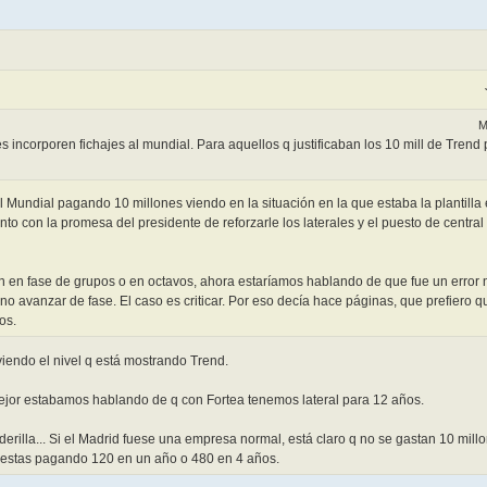
M
es incorporen fichajes al mundial. Para aquellos q justificaban los 10 mill de Tren
l Mundial pagando 10 millones viendo en la situación en la que estaba la plantilla
o con la promesa del presidente de reforzarle los laterales y el puesto de central
en fase de grupos o en octavos, ahora estaríamos hablando de que fue un error no 
o avanzar de fase. El caso es criticar. Por eso decía hace páginas, que prefiero
os.
iendo el nivel q está mostrando Trend.
mejor estabamos hablando de q con Fortea tenemos lateral para 12 años.
derilla... Si el Madrid fuese una empresa normal, está claro q no se gastan 10 mil
 q estas pagando 120 en un año o 480 en 4 años.