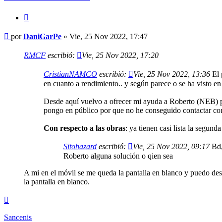
Citar
Mensaje
por
DaniGarPe
»
Vie, 25 Nov 2022, 17:47
RMCF
escribió:
Vie, 25 Nov 2022, 17:20
CristianNAMCO
escribió:
Vie, 25 Nov 2022, 13:36
El 
en cuanto a rendimiento.. y según parece o se ha visto e
Desde aquí vuelvo a ofrecer mi ayuda a Roberto (NEB) pa
pongo en público por que no he conseguido contactar con 
Con respecto a las obras
: ya tienen casi lista la segu
Sitohazard
escribió:
Vie, 25 Nov 2022, 09:17
Bd, 
Roberto alguna solución o qien sea
A mi en el móvil se me queda la pantalla en blanco y puedo desl
la pantalla en blanco.
Arriba
Sancenis