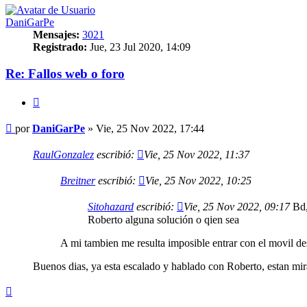
DaniGarPe
Mensajes:
3021
Registrado:
Jue, 23 Jul 2020, 14:09
Re: Fallos web o foro
Citar
Mensaje
por
DaniGarPe
»
Vie, 25 Nov 2022, 17:44
RaulGonzalez
escribió:
Vie, 25 Nov 2022, 11:37
Breitner
escribió:
Vie, 25 Nov 2022, 10:25
Sitohazard
escribió:
Vie, 25 Nov 2022, 09:17
Bd, 
Roberto alguna solución o qien sea
A mi tambien me resulta imposible entrar con el movil d
Buenos dias, ya esta escalado y hablado con Roberto, estan mi
Arriba