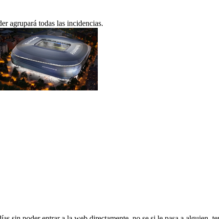
er agrupará todas las incidencias.
as sin poder entrar a la web directamente, no se si le pasa a alguien, t