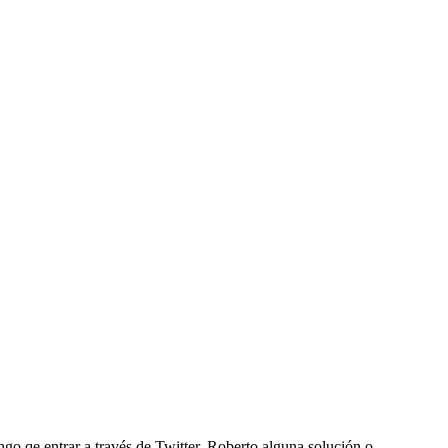
engo qe entrar a través de Twitter, Roberto alguna solución o