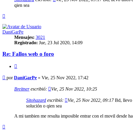
qien sea
Arriba
DaniGarPe
Mensajes:
3021
Registrado:
Jue, 23 Jul 2020, 14:09
Re: Fallos web o foro
Citar
Mensaje
por
DaniGarPe
»
Vie, 25 Nov 2022, 17:42
Breitner
escribió:
Vie, 25 Nov 2022, 10:25
Sitohazard
escribió:
Vie, 25 Nov 2022, 09:17
Bd, llevo 
solución o qien sea
A mi tambien me resulta imposible entrar con el movil desde ha
Arriba