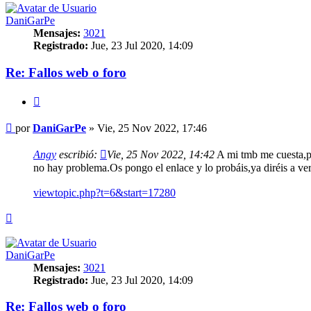
DaniGarPe
Mensajes:
3021
Registrado:
Jue, 23 Jul 2020, 14:09
Re: Fallos web o foro
Citar
Mensaje
por
DaniGarPe
»
Vie, 25 Nov 2022, 17:46
Angy
escribió:
Vie, 25 Nov 2022, 14:42
A mi tmb me cuesta,pe
no hay problema.Os pongo el enlace y lo probáis,ya diréis a v
viewtopic.php?t=6&start=17280
Arriba
DaniGarPe
Mensajes:
3021
Registrado:
Jue, 23 Jul 2020, 14:09
Re: Fallos web o foro