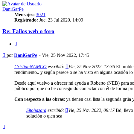
DaniGarPe
Mensajes:
3021
Registrado:
Jue, 23 Jul 2020, 14:09
Re: Fallos web o foro
Citar
Mensaje
por
DaniGarPe
»
Vie, 25 Nov 2022, 17:45
CristianNAMCO
escribió:
Vie, 25 Nov 2022, 13:36
El proble
rendimiento.. y según parece o se ha visto en alguna ocasión lo
Desde aquí vuelvo a ofrecer mi ayuda a Roberto (NEB) para so
público por que no he conseguido contactar con él de forma priv
Con respecto a las obras
: ya tienen casi lista la segunda grú
Sitohazard
escribió:
Vie, 25 Nov 2022, 09:17
Bd, llevo 
solución o qien sea
Arriba