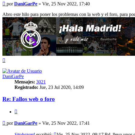
Mensaje
por
DaniGarPe
»
Vie, 25 Nov 2022, 17:40
Abro este hilo para poner los problemas con la web y el foro, para pod
Arriba
DaniGarPe
Mensajes:
3021
Registrado:
Jue, 23 Jul 2020, 14:09
Re: Fallos web o foro
Citar
Mensaje
por
DaniGarPe
»
Vie, 25 Nov 2022, 17:41
Sitohazard
escribió:
Vie, 25 Nov 2022, 09:17
Bd, llevo unos dí