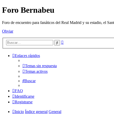
Foro Bernabeu
Foro de encuentro para fanáticos del Real Madrid y su estadio, el Sa
Obviar
Búsqueda
Buscar
avanzada
Enlaces rápidos
Temas sin respuesta
Temas activos
Buscar
FAQ
Identificarse
Registrarse
Inicio
Índice general
General