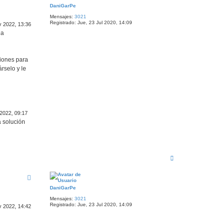
b
DaniGarPe
a
Mensajes:
3021
Registrado:
Jue, 23 Jul 2020, 14:09
v 2022, 13:36
 a
ciones para
rselo y le
 2022, 09:17
a solución
A
r
r
i
b
DaniGarPe
a
Mensajes:
3021
Registrado:
Jue, 23 Jul 2020, 14:09
v 2022, 14:42