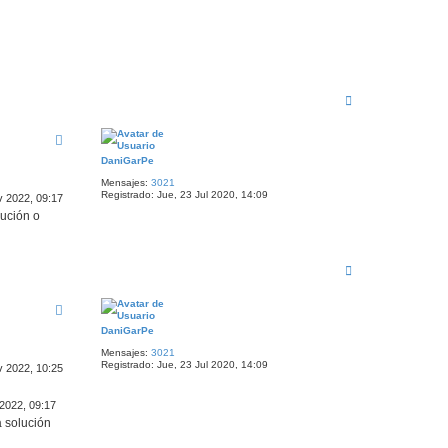
A
r
r
i
b
DaniGarPe
a
Mensajes:
3021
Registrado:
Jue, 23 Jul 2020, 14:09
v 2022, 09:17
lución o
A
r
r
i
b
DaniGarPe
a
Mensajes:
3021
Registrado:
Jue, 23 Jul 2020, 14:09
v 2022, 10:25
 2022, 09:17
a solución