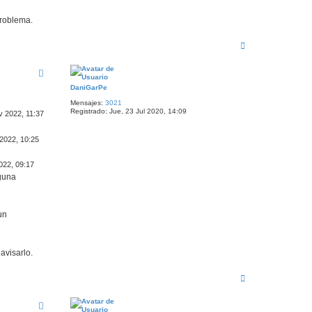
problema.
A
r
r
i
b
DaniGarPe
a
Mensajes:
3021
Registrado:
Jue, 23 Jul 2020, 14:09
v 2022, 11:37
 2022, 10:25
022, 09:17
lguna
un
avisarlo.
A
r
r
i