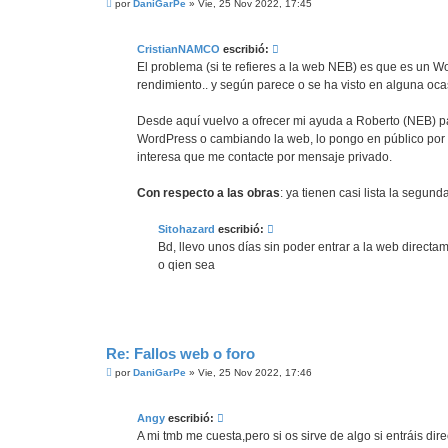
M
por
DaniGarPe
»
Vie, 25 Nov 2022, 17:45
e
n
s
CristianNAMCO
escribió:
a
j
El problema (si te refieres a la web NEB) es que es un 
e
rendimiento.. y según parece o se ha visto en alguna oca
Desde aquí vuelvo a ofrecer mi ayuda a Roberto (NEB) p
WordPress o cambiando la web, lo pongo en público por q
interesa que me contacte por mensaje privado.
Con respecto a las obras
: ya tienen casi lista la segu
Sitohazard
escribió:
Bd, llevo unos días sin poder entrar a la web directam
o qien sea
Re: Fallos web o foro
M
por
DaniGarPe
»
Vie, 25 Nov 2022, 17:46
e
n
s
Angy
escribió:
a
j
A mi tmb me cuesta,pero si os sirve de algo si entráis dir
e