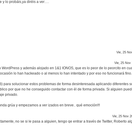
 lo probáis,ya diréis a ver….
Vie, 25 No
Vie, 25 Nov
 un WordPress y además alojado en 1&1 IONOS, que es lo peor de lo peorcito en cu
 ocasión lo han hackeado o al menos lo han intentado y por eso no funcionará fino.
) para solucionar estos problemas de forma desinteresada aplicando diferentes s
ico por que no he conseguido contactar con él de forma privada. Si alguien pue
aje privado.
segunda grúa y empezamos a ver izados en breve.. qué emoción!!!
Vie, 25 Nov 2
ctamente, no se si le pasa a alguien, tengo qe entrar a través de Twitter, Roberto a