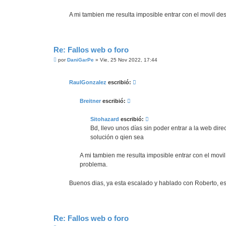
A mi tambien me resulta imposible entrar con el movil d
Re: Fallos web o foro
M
por
DaniGarPe
»
Vie, 25 Nov 2022, 17:44
e
n
s
RaulGonzalez
escribió:
a
j
e
Breitner
escribió:
Sitohazard
escribió:
Bd, llevo unos días sin poder entrar a la web dire
solución o qien sea
A mi tambien me resulta imposible entrar con el mov
problema.
Buenos dias, ya esta escalado y hablado con Roberto, e
Re: Fallos web o foro