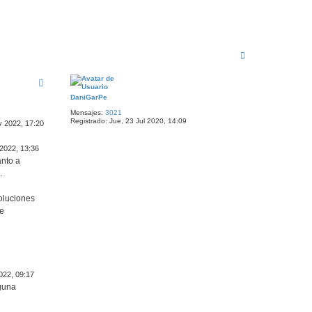
A
r
r
i
b
DaniGarPe
a
Mensajes:
3021
Registrado:
Jue, 23 Jul 2020, 14:09
v 2022, 17:20
 2022, 13:36
anto a
.
oluciones
de
022, 09:17
lguna