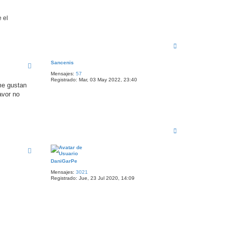
 el
A
r
r
Sancenis
i
b
Mensajes:
57
a
Registrado:
Mar, 03 May 2022, 23:40
me gustan
avor no
A
r
r
i
b
DaniGarPe
a
Mensajes:
3021
Registrado:
Jue, 23 Jul 2020, 14:09