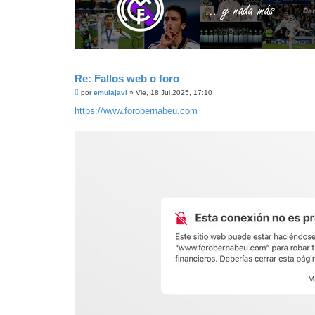
Re: Fallos web o foro
M
por
emulajavi
»
Vie, 18 Jul 2025, 17:10
e
n
https://www.forobernabeu.com
s
a
j
e