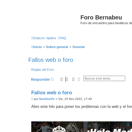
Foro Bernabeu
Foro de encuentro para fanáticos de
Enlaces rápidos
FAQ
Inicio
Índice general
General
Fallos web o foro
Reglas del Foro
Buscar
Búsqueda avanzada
Responder
Fallos web o foro
M
por
DaniGarPe
»
Vie, 25 Nov 2022, 17:40
e
n
Abro este hilo para poner los problemas con la web y el for
s
a
j
e