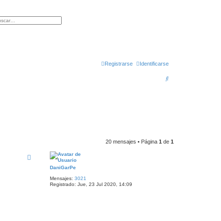
r
squeda avanzada
Registrarse
Identificarse
B
u
s
c
a
r
20 mensajes • Página
1
de
1
DaniGarPe
Mensajes:
3021
Registrado:
Jue, 23 Jul 2020, 14:09