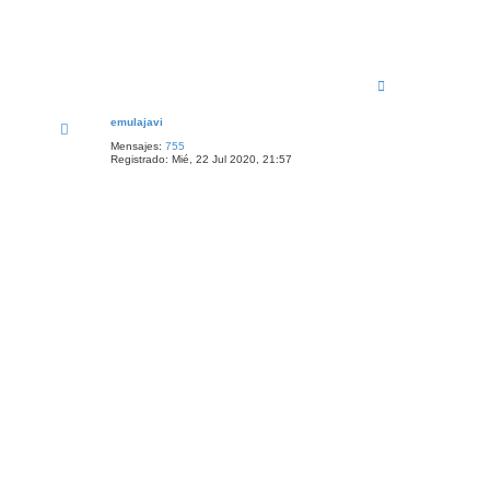
A
r
r
emulajavi
i
b
Mensajes:
755
a
Registrado:
Mié, 22 Jul 2020, 21:57