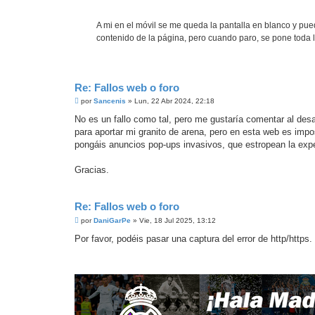
A mi en el móvil se me queda la pantalla en blanco y pued
contenido de la página, pero cuando paro, se pone toda l
Re: Fallos web o foro
M
por
Sancenis
»
Lun, 22 Abr 2024, 22:18
e
n
No es un fallo como tal, pero me gustaría comentar al de
s
para aportar mi granito de arena, pero en esta web es impo
a
j
pongáis anuncios pop-ups invasivos, que estropean la expe
e
Gracias.
Re: Fallos web o foro
M
por
DaniGarPe
»
Vie, 18 Jul 2025, 13:12
e
n
Por favor, podéis pasar una captura del error de http/https
s
a
j
e