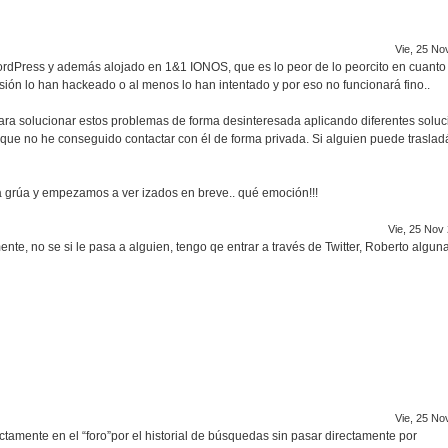
Vie, 25 No
WordPress y además alojado en 1&1 IONOS, que es lo peor de lo peorcito en cuanto
sión lo han hackeado o al menos lo han intentado y por eso no funcionará fino..
ara solucionar estos problemas de forma desinteresada aplicando diferentes solu
ue no he conseguido contactar con él de forma privada. Si alguien puede trasladá
nda grúa y empezamos a ver izados en breve.. qué emoción!!!
Vie, 25 Nov
ente, no se si le pasa a alguien, tengo qe entrar a través de Twitter, Roberto algun
Vie, 25 No
ectamente en el “foro”por el historial de búsquedas sin pasar directamente por