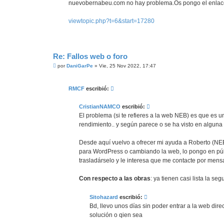
nuevobernabeu.com no hay problema.Os pongo el enlace y
viewtopic.php?t=6&start=17280
Re: Fallos web o foro
M
por
DaniGarPe
»
Vie, 25 Nov 2022, 17:47
e
n
s
RMCF
escribió:
a
j
e
CristianNAMCO
escribió:
El problema (si te refieres a la web NEB) es que es
rendimiento.. y según parece o se ha visto en alguna
Desde aquí vuelvo a ofrecer mi ayuda a Roberto (NEB
para WordPress o cambiando la web, lo pongo en públ
trasladárselo y le interesa que me contacte por mens
Con respecto a las obras
: ya tienen casi lista la 
Sitohazard
escribió:
Bd, llevo unos días sin poder entrar a la web dire
solución o qien sea