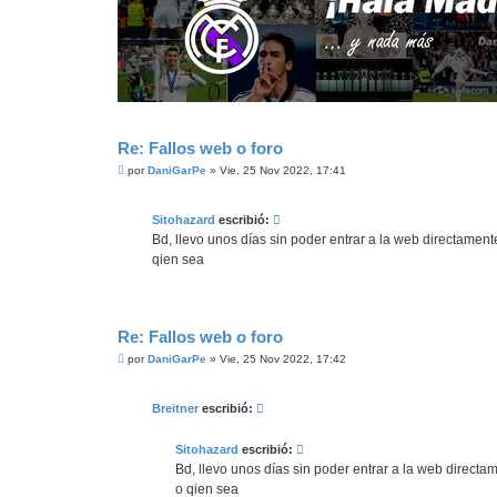
Re: Fallos web o foro
M
por
DaniGarPe
»
Vie, 25 Nov 2022, 17:41
e
n
s
Sitohazard
escribió:
a
j
Bd, llevo unos días sin poder entrar a la web directamente
e
qien sea
Re: Fallos web o foro
M
por
DaniGarPe
»
Vie, 25 Nov 2022, 17:42
e
n
s
Breitner
escribió:
a
j
e
Sitohazard
escribió:
Bd, llevo unos días sin poder entrar a la web directam
o qien sea