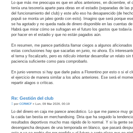
Lo que más me preocupa es que en años anteriores, en diciembre, el 
tenía una tesorería aparte para obras en el estadio (separadas de las 
del funcionamiento del club) y este año eso ha desaparecido (de hech
populi se monta un jaleo gordo con esto). Imagino que será porque ese
se ha agotado y no queda nada de dinero disponible en las cuentas de 
Habrá que mirar cómo se sufragan en el futuro los gastos que todavía
por hacer en el estadio y que no están pagados aún.
En resumen, me parece partidista llamar ciegos a algunos aficionado
estas conclusiones hay que sacarlas en junio, no ahora. Es interesant
el tema y fiscalizarlo, pero es ridículo intentar desarrollar un relato sin 
paciencia suficiente como para comprobarlo.
En junio veremos si hay que darle palos a Florentino por esto o si el cl
el ejercicio de manera similar a los años anteriores. Ese será el mome
repartir alagos o críticas.
Re: Gestión del club
M
por
CCRMCF
»
Lun, 09 Mar 2026, 00:19
e
n
Lo del dinero en caja me parece anecdotico. Lo que me parece muy g
s
la caida tan bestia en merchandising. Diria que ha seguido la tendenci
a
j
resultados deportivos mucho mas rápido de lo normal. Y si la gente se
e
desengancha despues de una temporada en blanco, que pasará despu
esta q ya se podria dar por perdida y el futuro a corto plazo que no pin