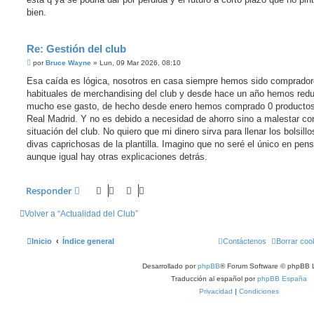
bien.
Re: Gestión del club
M
por
Bruce Wayne
»
Lun, 09 Mar 2026, 08:10
e
n
Esa caída es lógica, nosotros en casa siempre hemos sido comprado
s
habituales de merchandising del club y desde hace un año hemos red
a
j
mucho ese gasto, de hecho desde enero hemos comprado 0 productos
e
Real Madrid. Y no es debido a necesidad de ahorro sino a malestar co
situación del club. No quiero que mi dinero sirva para llenar los bolsillo
divas caprichosas de la plantilla. Imagino que no seré el único en pens
aunque igual hay otras explicaciones detrás.
Responder
Volver a “Actualidad del Club”
Inicio
Índice general
Contáctenos
Borrar coo
Desarrollado por
phpBB
® Forum Software © phpBB L
Traducción al español por
phpBB España
Privacidad
|
Condiciones