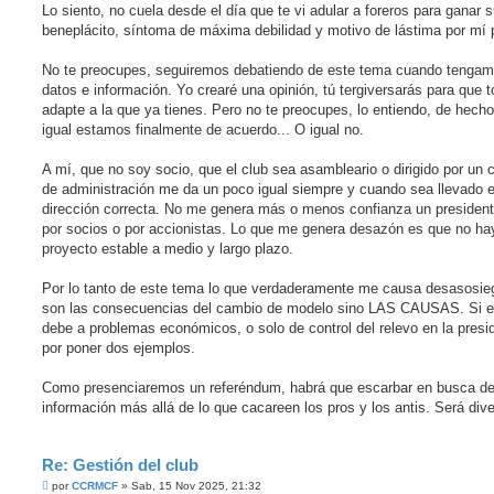
Lo siento, no cuela desde el día que te vi adular a foreros para ganar 
beneplácito, síntoma de máxima debilidad y motivo de lástima por mí 
No te preocupes, seguiremos debatiendo de este tema cuando tenga
datos e información. Yo crearé una opinión, tú tergiversarás para que 
adapte a la que ya tienes. Pero no te preocupes, lo entiendo, de hech
igual estamos finalmente de acuerdo... O igual no.
A mí, que no soy socio, que el club sea asambleario o dirigido por un 
de administración me da un poco igual siempre y cuando sea llevado e
dirección correcta. No me genera más o menos confianza un president
por socios o por accionistas. Lo que me genera desazón es que no ha
proyecto estable a medio y largo plazo.
Por lo tanto de este tema lo que verdaderamente me causa desasosie
son las consecuencias del cambio de modelo sino LAS CAUSAS. Si e
debe a problemas económicos, o solo de control del relevo en la presi
por poner dos ejemplos.
Como presenciaremos un referéndum, habrá que escarbar en busca d
información más allá de lo que cacareen los pros y los antis. Será dive
Re: Gestión del club
M
por
CCRMCF
»
Sab, 15 Nov 2025, 21:32