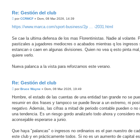
Re: Gestión del club
M
por
CCRMCF
»
Dom, 08 Mar 2026, 14:39
e
n
https://www.marca.com/sport-business/2p ... -2031.html
s
a
j
Se cae la ultima defensa de los mas Florentinistas. Nadie al volante.
e
pastizales a jugadores mediocres o acabados mientras q los ingresos 
estancan o caen en algunas divisiones. Quien no vea q esto pinta mal
quiere verlo.
Nueva palanca a la vista para reforzarnos este verano.
Re: Gestión del club
M
por
Bruce Wayne
»
Dom, 08 Mar 2026, 19:49
e
n
Hombre, el estado de las cuentas de una entidad tan grande no se pu
s
resumir en dos frases y tampoco se puede llevar a un extremo, ni posit
a
j
negativo. Además, las cifras a mitad de periodo contable pueden o no
e
una tendencia. Es un riesgo gordo analizarlo todo ahora y considero 
aconsejable esperarse a junio.
Que haya "palancas" o ingresos no ordinarios es el pan nuestro de ca
este club y en prácticamente todos. Si no es un aumento de capital e