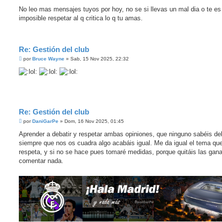
e
n
No leo mas mensajes tuyos por hoy, no se si llevas un mal dia o te es
s
imposible respetar al q critica lo q tu amas.
a
j
e
Re: Gestión del club
M
por
Bruce Wayne
»
Sab, 15 Nov 2025, 22:32
e
n
s
a
j
e
Re: Gestión del club
M
por
DaniGarPe
»
Dom, 16 Nov 2025, 01:45
e
n
Aprender a debatir y respetar ambas opiniones, que ninguno sabéis deb
s
siempre que nos os cuadra algo acabáis igual. Me da igual el tema qu
a
j
respeta, y si no se hace pues tomaré medidas, porque quitáis las gan
e
comentar nada.