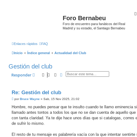
Foro Bernabeu
Foro de encuentro para fanáticos del Real
Madrid y su estadio, el Santiago Bernabeu
Enlaces rápidos
FAQ
Inicio
Índice general
Actualidad del Club
Gestión del club
Buscar
Búsqueda avanzada
Responder
Re: Gestión del club
M
por
Bruce Wayne
»
Sab, 15 Nov 2025, 21:02
e
n
Hombre, no puedes pensar que te insulto cuando te llamo eminencia si
s
llamado antes tontos a todos los que no se dan cuenta de aquello que
a
j
con tanta claridad. Ya te dije hace unos días que si catalogas, corres e
e
de sufrir lo mismo.
El resto de tu mensaje es palabrería vacía con la que intentar sentirte 