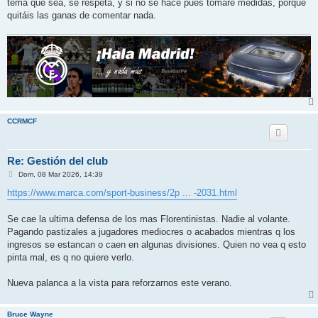
j
tema que sea, se respeta, y si no se hace pues tomaré medidas, porque
e
quitáis las ganas de comentar nada.
CCRMCF
Re: Gestión del club
M
Dom, 08 Mar 2026, 14:39
e
n
https://www.marca.com/sport-business/2p ... -2031.html
s
a
j
Se cae la ultima defensa de los mas Florentinistas. Nadie al volante.
e
Pagando pastizales a jugadores mediocres o acabados mientras q los
ingresos se estancan o caen en algunas divisiones. Quien no vea q esto
pinta mal, es q no quiere verlo.
Nueva palanca a la vista para reforzarnos este verano.
Bruce Wayne