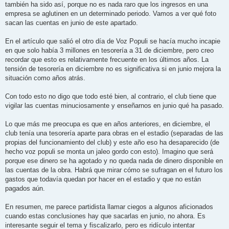
también ha sido así, porque no es nada raro que los ingresos en una
empresa se aglutinen en un determinado periodo. Vamos a ver qué foto
sacan las cuentas en junio de este apartado.
En el artículo que salió el otro día de Voz Populi se hacía mucho incapie
en que solo había 3 millones en tesorería a 31 de diciembre, pero creo
recordar que esto es relativamente frecuente en los últimos años. La
tensión de tesorería en diciembre no es significativa si en junio mejora la
situación como años atrás.
Con todo esto no digo que todo esté bien, al contrario, el club tiene que
vigilar las cuentas minuciosamente y enseñarnos en junio qué ha pasado.
Lo que más me preocupa es que en años anteriores, en diciembre, el
club tenía una tesorería aparte para obras en el estadio (separadas de las
propias del funcionamiento del club) y este año eso ha desaparecido (de
hecho voz populi se monta un jaleo gordo con esto). Imagino que será
porque ese dinero se ha agotado y no queda nada de dinero disponible en
las cuentas de la obra. Habrá que mirar cómo se sufragan en el futuro los
gastos que todavía quedan por hacer en el estadio y que no están
pagados aún.
En resumen, me parece partidista llamar ciegos a algunos aficionados
cuando estas conclusiones hay que sacarlas en junio, no ahora. Es
interesante seguir el tema y fiscalizarlo, pero es ridículo intentar