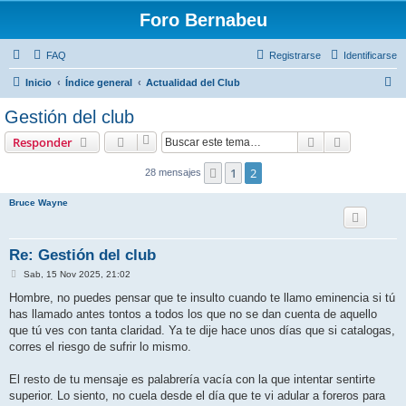
Foro Bernabeu
FAQ
Registrarse
Identificarse
B
Inicio
Índice general
Actualidad del Club
u
Gestión del club
s
Buscar
Búsqueda 
Responder
c
a
1
2
Anterior
28 mensajes
r
Bruce Wayne
Re: Gestión del club
M
Sab, 15 Nov 2025, 21:02
e
n
Hombre, no puedes pensar que te insulto cuando te llamo eminencia si tú
s
has llamado antes tontos a todos los que no se dan cuenta de aquello
a
j
que tú ves con tanta claridad. Ya te dije hace unos días que si catalogas,
e
corres el riesgo de sufrir lo mismo.
El resto de tu mensaje es palabrería vacía con la que intentar sentirte
superior. Lo siento, no cuela desde el día que te vi adular a foreros para