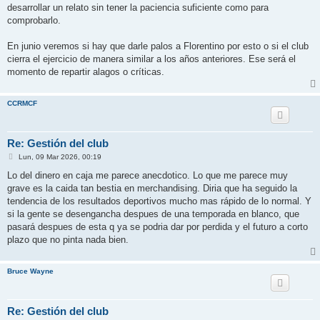
desarrollar un relato sin tener la paciencia suficiente como para
comprobarlo.
En junio veremos si hay que darle palos a Florentino por esto o si el club
cierra el ejercicio de manera similar a los años anteriores. Ese será el
momento de repartir alagos o críticas.
CCRMCF
Re: Gestión del club
M
Lun, 09 Mar 2026, 00:19
e
n
Lo del dinero en caja me parece anecdotico. Lo que me parece muy
s
grave es la caida tan bestia en merchandising. Diria que ha seguido la
a
j
tendencia de los resultados deportivos mucho mas rápido de lo normal. Y
e
si la gente se desengancha despues de una temporada en blanco, que
pasará despues de esta q ya se podria dar por perdida y el futuro a corto
plazo que no pinta nada bien.
Bruce Wayne
Re: Gestión del club