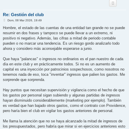
Re: Gestión del club
M
Dom, 08 Mar 2026, 19:49
e
n
Hombre, el estado de las cuentas de una entidad tan grande no se puede
s
resumir en dos frases y tampoco se puede llevar a un extremo, ni
a
j
positivo ni negativo. Además, las cifras a mitad de periodo contable
e
pueden o no marcar una tendencia. Es un riesgo gordo analizarlo todo
ahora y considero más aconsejable esperarse a junio.
Que haya "palancas" o ingresos no ordinarios es el pan nuestro de cada
día en este club y en prácticamente todos. Si no es un aumento de
capital es una inyección por patrocinios sospechosos, como nosotros no
tenemos nada de eso, toca "inventar" ingresos que palien los gastos. Me
sorprende que sorprenda.
Hay puntos que necesitan supervisión y vigilancia como el hecho de que
los gastos por personal sigan subiendo y algunas partidas de ingresos
hayan disminuido considerablemente (marketing por ejemplo). También
es verdad que han bajado otros gastos, como el contrato con Providence,
pero haría bien el club en vigilar los gastos anteriores de personal.
Me llama la atención que no se haya alcanzado la mitad de ingresos de
los presupuestados, pero habría que mirar si en ejercicios anteriores esto