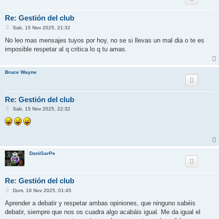
Re: Gestión del club
M
Sab, 15 Nov 2025, 21:32
e
n
No leo mas mensajes tuyos por hoy, no se si llevas un mal dia o te es
s
imposible respetar al q critica lo q tu amas.
a
j
e
Bruce Wayne
Re: Gestión del club
M
Sab, 15 Nov 2025, 22:32
e
n
s
a
j
e
DaniGarPe
Re: Gestión del club
M
Dom, 16 Nov 2025, 01:45
e
n
Aprender a debatir y respetar ambas opiniones, que ninguno sabéis
s
debatir, siempre que nos os cuadra algo acabáis igual. Me da igual el
a