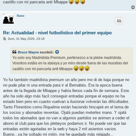
j
castillo con mi pancarta anti Mbappe
e
Suso
Re: Actualidad - nivel futbolístico del primer equipo
M
Dom, 31 May 2026, 23:16
e
n
s
Bruce Wayne
escribió:
a
j
Yo solo soy Madridista Premium, pertenezco a la plebe madridista.
e
Vosotros estáis en la atalaya y yo miro desde fuera de las murallas del
castillo con mi pancarta anti Mbappe
Yo fui también madridista premium un año pero me di de baja porque no
no pude pilar ni una entrada para ir al Bernabéu. Era la epoca buena
antes de la llegada de Mbappe y había llenos cada fin de semana. Este
año ha sido algo más facil conseguir entradas porque el equipo no ha
estado bien pero en cuanto vuelvan a ilusionar volverán las dificultades.
Tanto Florentino como Riquelme están haciendo hincapié en el tema de
los socios y abonados reventas. Ojalá puedan meterles mano. Y ojalá
todos los abonados que no van a algunos partidos se animen a ceder el
abono al club para que los plebeyos podamos ir. No puede ser que las
entradas estén agotadas en la web y haya 2 mil asientos vacios.
Bueno...ya he soltado mi mitin, me he quedado más relajado...