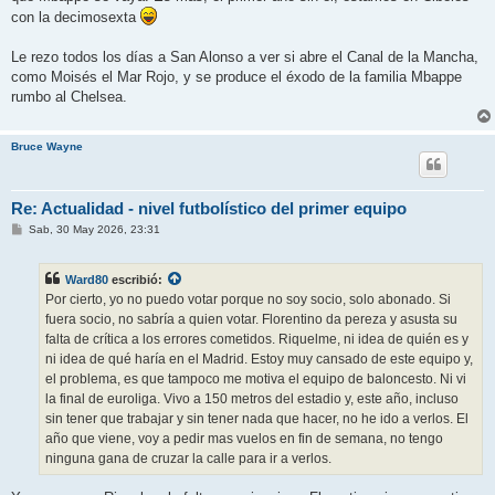
con la decimosexta
Le rezo todos los días a San Alonso a ver si abre el Canal de la Mancha,
como Moisés el Mar Rojo, y se produce el éxodo de la familia Mbappe
rumbo al Chelsea.
Bruce Wayne
Re: Actualidad - nivel futbolístico del primer equipo
M
Sab, 30 May 2026, 23:31
e
n
s
Ward80
escribió:
a
j
Por cierto, yo no puedo votar porque no soy socio, solo abonado. Si
e
fuera socio, no sabría a quien votar. Florentino da pereza y asusta su
falta de crítica a los errores cometidos. Riquelme, ni idea de quién es y
ni idea de qué haría en el Madrid. Estoy muy cansado de este equipo y,
el problema, es que tampoco me motiva el equipo de baloncesto. Ni vi
la final de euroliga. Vivo a 150 metros del estadio y, este año, incluso
sin tener que trabajar y sin tener nada que hacer, no he ido a verlos. El
año que viene, voy a pedir mas vuelos en fin de semana, no tengo
ninguna gana de cruzar la calle para ir a verlos.