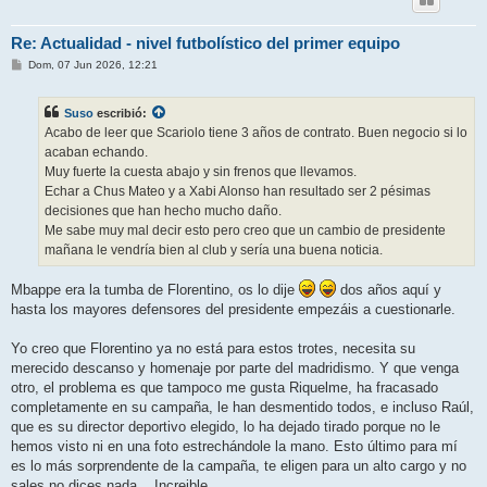
Re: Actualidad - nivel futbolístico del primer equipo
M
Dom, 07 Jun 2026, 12:21
e
n
s
Suso
escribió:
a
j
Acabo de leer que Scariolo tiene 3 años de contrato. Buen negocio si lo
e
acaban echando.
Muy fuerte la cuesta abajo y sin frenos que llevamos.
Echar a Chus Mateo y a Xabi Alonso han resultado ser 2 pésimas
decisiones que han hecho mucho daño.
Me sabe muy mal decir esto pero creo que un cambio de presidente
mañana le vendría bien al club y sería una buena noticia.
Mbappe era la tumba de Florentino, os lo dije
dos años aquí y
hasta los mayores defensores del presidente empezáis a cuestionarle.
Yo creo que Florentino ya no está para estos trotes, necesita su
merecido descanso y homenaje por parte del madridismo. Y que venga
otro, el problema es que tampoco me gusta Riquelme, ha fracasado
completamente en su campaña, le han desmentido todos, e incluso Raúl,
que es su director deportivo elegido, lo ha dejado tirado porque no le
hemos visto ni en una foto estrechándole la mano. Esto último para mí
es lo más sorprendente de la campaña, te eligen para un alto cargo y no
sales no dices nada... Increible.