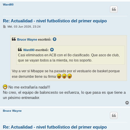
Ward80
Re: Actualidad - nivel futbolístico del primer equipo
M
Mié, 03 Jun 2026, 23:24
e
n
s
Bruce Wayne
escribió:
a
j
e
Ward80
escribió:
Casi eliminados en ACB con el 8o clasificado. Que asco de club,
que se vayan todos a la mierda, no los soporto.
Voy a ver si Mbappe se ha pasado por el vestuario de basket porque
ese derrumbe tiene su firma
No me extrañaría nada!!!
No creo, el equipo de baloncesto se esfuerza, lo que pasa es que tiene a
un pésimo entrenador.
Bruce Wayne
Re: Actualidad - nivel futbolístico del primer equipo