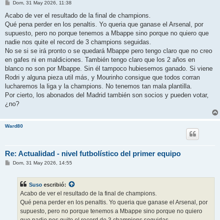
M
Dom, 31 May 2026, 11:38
e
n
Acabo de ver el resultado de la final de champions.
s
Qué pena perder en los penaltis. Yo queria que ganase el Arsenal, por
a
j
supuesto, pero no porque tenemos a Mbappe sino porque no quiero que
e
nadie nos quite el record de 3 champions seguidas.
No se si se irá pronto o se quedará Mbappe pero tengo claro que no creo
en gafes ni en maldiciones. También tengo claro que los 2 años en
blanco no son por Mbappe. Sin él tampoco hubiesemos ganado. Si viene
Rodri y alguna pieza util más, y Mourinho consigue que todos corran
lucharemos la liga y la champions. No tenemos tan mala plantilla.
Por cierto, los abonados del Madrid también son socios y pueden votar,
¿no?
Ward80
Re: Actualidad - nivel futbolístico del primer equipo
M
Dom, 31 May 2026, 14:55
e
n
s
Suso
escribió:
a
j
Acabo de ver el resultado de la final de champions.
e
Qué pena perder en los penaltis. Yo queria que ganase el Arsenal, por
supuesto, pero no porque tenemos a Mbappe sino porque no quiero