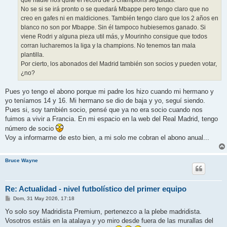
que nadie nos quite el record de 3 champions seguidas.
No se si se irá pronto o se quedará Mbappe pero tengo claro que no
creo en gafes ni en maldiciones. También tengo claro que los 2 años en
blanco no son por Mbappe. Sin él tampoco hubiesemos ganado. Si
viene Rodri y alguna pieza util más, y Mourinho consigue que todos
corran lucharemos la liga y la champions. No tenemos tan mala
plantilla.
Por cierto, los abonados del Madrid también son socios y pueden votar,
¿no?
Pues yo tengo el abono porque mi padre los hizo cuando mi hermano y
yo teníamos 14 y 16. Mi hermano se dio de baja y yo, seguí siendo.
Pues si, soy también socio, pensé que ya no era socio cuando nos
fuimos a vivir a Francia. En mi espacio en la web del Real Madrid, tengo
número de socio
Voy a informarme de esto bien, a mi solo me cobran el abono anual...
Bruce Wayne
Re: Actualidad - nivel futbolístico del primer equipo
M
Dom, 31 May 2026, 17:18
e
n
Yo solo soy Madridista Premium, pertenezco a la plebe madridista.
s
Vosotros estáis en la atalaya y yo miro desde fuera de las murallas del
a