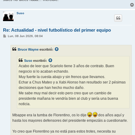
Suso
Re: Actualidad - nivel futbolístico del primer equipo
M
Lun, 08 Jun 2026, 08:04
e
n
s
Bruce Wayne
escribió:
a
j
e
Suso
escribió:
Acabo de leer que Scariolo tiene 3 años de contrato. Buen
negocio si lo acaban echando.
Muy fuerte la cuesta abajo y sin frenos que llevamos.
Echar a Chus Mateo y a Xabi Alonso han resultado ser 2 pésimas
decisiones que han hecho mucho daño.
Me sabe muy mal decir esto pero creo que un cambio de
presidente mañana le vendría bien al club y sería una buena
noticia.
Mbappe era la tumba de Florentino, os lo dije
dos años aquí y
hasta los mayores defensores del presidente empezáis a cuestionarle.
Yo creo que Florentino ya no está para estos trotes, necesita su