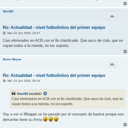
Ward80
Re: Actualidad - nivel futbolístico del primer equipo
M
Mar, 02 Jun 2026, 23:07
e
n
Casi eliminados en ACB con el 8o clasificado. Que asco de club, que se
s
vayan todos a la mierda, no los soporto.
a
j
e
Bruce Wayne
Re: Actualidad - nivel futbolístico del primer equipo
M
Mié, 03 Jun 2026, 09:19
e
n
s
Ward80
escribió:
a
j
Casi eliminados en ACB con el 8o clasificado. Que asco de club, que se
e
vayan todos a la mierda, no los soporto.
Voy a ver si Mbappe se ha pasado por el vestuario de basket porque ese
derrumbe tiene su firma