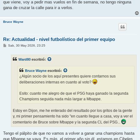
que viene, voy a pedir mas vuelos en fin de semana, no tengo ninguna
gana de cruzar la calle para ir a verlos.
Bruce Wayne
Re: Actualidad - nivel futbolístico del primer equipo
M
Sab, 30 May 2026, 23:25
e
n
s
Ward80
escribió:
a
j
e
Bruce Wayne
escribió:
¿Algún socio de los aquí presentes quiere contarnos sus
deliberaciones internas en cuanto al voto?
Esito: cuanto me alegro de que el PSG haya ganado la segunda
Champions seguida nada más largar a Mbappe.
Estoy en Dijon, me he enterado del resultado por los gritos de la gente
y, mi primer pensamiento ha sido "en cuanto llegue a casa, voy a ver el
comentario de Bruce sobre Mbappe y la segunda CL del PSG...
Tengo el pálpito de que no vamos a volver a ganar una champions hasta
que Mbappe se vaya. Es más, el primer año sin él, estamos en Cibeles