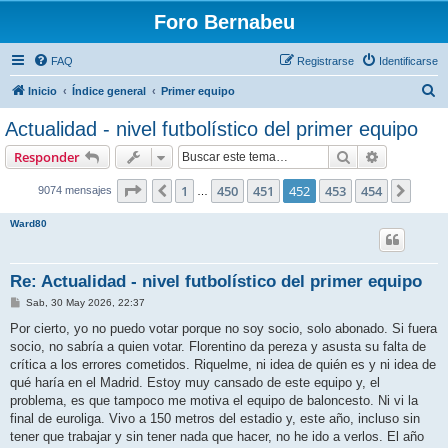
Foro Bernabeu
FAQ
Registrarse
Identificarse
B
Inicio
Índice general
Primer equipo
u
Actualidad - nivel futbolístico del primer equipo
s
Buscar
Búsqueda 
Responder
c
a
Página
452
de
454
1
450
451
452
453
454
Anterior
Sigui
9074 mensajes
…
r
Ward80
Re: Actualidad - nivel futbolístico del primer equipo
M
Sab, 30 May 2026, 22:37
e
n
Por cierto, yo no puedo votar porque no soy socio, solo abonado. Si fuera
s
socio, no sabría a quien votar. Florentino da pereza y asusta su falta de
a
j
crítica a los errores cometidos. Riquelme, ni idea de quién es y ni idea de
e
qué haría en el Madrid. Estoy muy cansado de este equipo y, el
problema, es que tampoco me motiva el equipo de baloncesto. Ni vi la
final de euroliga. Vivo a 150 metros del estadio y, este año, incluso sin
tener que trabajar y sin tener nada que hacer, no he ido a verlos. El año