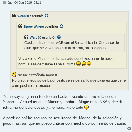
M
Jue, 04 Jun 2026, 08:11
e
n
s
Ward80
escribió:
a
j
e
Bruce Wayne
escribió:
Ward80
escribió:
Casi eliminados en ACB con el 8o clasificado. Que asco de
club, que se vayan todos a la mierda, no los soporto.
Voy a ver si Mbappe se ha pasado por el vestuario de basket
porque ese derrumbe tiene su firma
No me extrañaría nada!!!
No creo, el equipo de baloncesto se esfuerza, lo que pasa es que tiene
a un pésimo entrenador.
Yo no soy un gran entendido en basket, siendo un crío vi la época
Sabonis - Arlauckas en el Madrid y Jordan - Magic en la NBA y decidí
retirarme del baloncesto, ya lo había visto todo
A partir de ahí he seguido los resultados del Madrid, de la selección y
poco más, así que no puedo criticar con mucho conocimiento de causa.