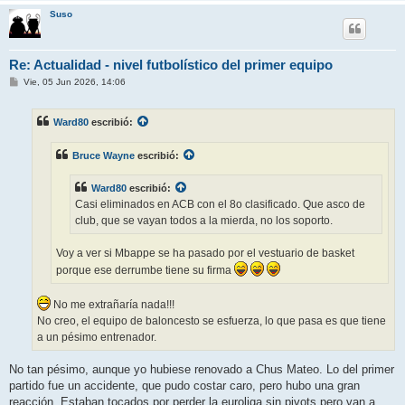
Suso
Re: Actualidad - nivel futbolístico del primer equipo
M
Vie, 05 Jun 2026, 14:06
e
n
s
Ward80
escribió:
a
j
e
Bruce Wayne
escribió:
Ward80
escribió:
Casi eliminados en ACB con el 8o clasificado. Que asco de
club, que se vayan todos a la mierda, no los soporto.
Voy a ver si Mbappe se ha pasado por el vestuario de basket
porque ese derrumbe tiene su firma
No me extrañaría nada!!!
No creo, el equipo de baloncesto se esfuerza, lo que pasa es que tiene
a un pésimo entrenador.
No tan pésimo, aunque yo hubiese renovado a Chus Mateo. Lo del primer
partido fue un accidente, que pudo costar caro, pero hubo una gran
reacción. Estaban tocados por perder la euroliga sin pivots pero van a