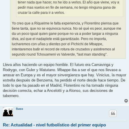
tener nada que hacer, no he ido a verlos. El año que viene, voy a
pedir mas vuelos en fin de semana, no tengo ninguna gana de
cruzar la calle para ir a verlos.
Yo creo que a Riquelme le falta experiencia, y Florentino piensa que
tiene tanta, que no se equivoca nunca. No sé qué es peor, aunque me
da un poco igual quien gane porque no va a poder largar a ninguna
diva, así que el nadaplete está garantizado. Pero no importa,
lucharemos con uñas y dientes por el Pichichi de Mbappe,
intentaremos batir el record de rotura de cruzados y asistiremos al
segundo round Tchouameni vs Valverde, "last man standing".
Lleva años haciendo un equipo horrible. El futuro era Camavinga y
Rodrygo, con Guler y Matutano. Mbappe iba a ser el que nos llevase a
arrasar en Europa y es el mayor sinvergüenza que hay. Vinicius, la mayor
estrella después de Benzema, ha perdido el norte desde hace tiempo. De
todo lo que ha pasado en el Madrid, Florentino no ha tomado ninguna
decisión correcta, echar a Ancelotti y a Alonso, sus decisiones de
tabernero.
Suso
Re: Actualidad - nivel futbolístico del primer equipo