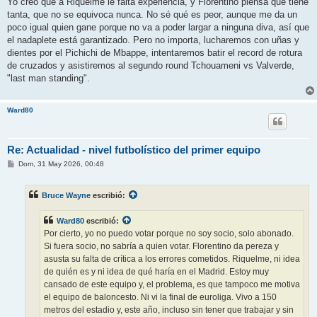
Yo creo que a Riquelme le falta experiencia, y Florentino piensa que tiene
tanta, que no se equivoca nunca. No sé qué es peor, aunque me da un
poco igual quien gane porque no va a poder largar a ninguna diva, así que
el nadaplete está garantizado. Pero no importa, lucharemos con uñas y
dientes por el Pichichi de Mbappe, intentaremos batir el record de rotura
de cruzados y asistiremos al segundo round Tchouameni vs Valverde,
"last man standing".
Ward80
Re: Actualidad - nivel futbolístico del primer equipo
M
Dom, 31 May 2026, 00:48
e
n
s
Bruce Wayne
escribió:
a
j
e
Ward80
escribió:
Por cierto, yo no puedo votar porque no soy socio, solo abonado.
Si fuera socio, no sabría a quien votar. Florentino da pereza y
asusta su falta de crítica a los errores cometidos. Riquelme, ni idea
de quién es y ni idea de qué haría en el Madrid. Estoy muy
cansado de este equipo y, el problema, es que tampoco me motiva
el equipo de baloncesto. Ni vi la final de euroliga. Vivo a 150
metros del estadio y, este año, incluso sin tener que trabajar y sin