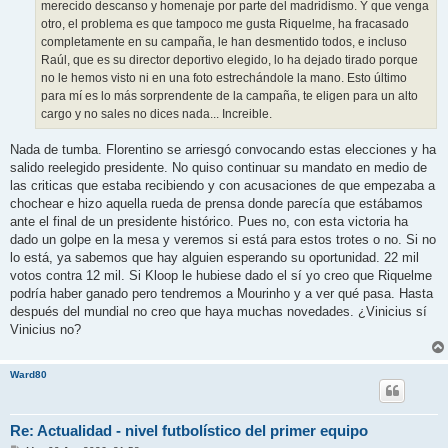
merecido descanso y homenaje por parte del madridismo. Y que venga
otro, el problema es que tampoco me gusta Riquelme, ha fracasado
completamente en su campaña, le han desmentido todos, e incluso
Raúl, que es su director deportivo elegido, lo ha dejado tirado porque
no le hemos visto ni en una foto estrechándole la mano. Esto último
para mí es lo más sorprendente de la campaña, te eligen para un alto
cargo y no sales no dices nada... Increible.
Nada de tumba. Florentino se arriesgó convocando estas elecciones y ha
salido reelegido presidente. No quiso continuar su mandato en medio de
las criticas que estaba recibiendo y con acusaciones de que empezaba a
chochear e hizo aquella rueda de prensa donde parecía que estábamos
ante el final de un presidente histórico. Pues no, con esta victoria ha
dado un golpe en la mesa y veremos si está para estos trotes o no. Si no
lo está, ya sabemos que hay alguien esperando su oportunidad. 22 mil
votos contra 12 mil. Si Kloop le hubiese dado el sí yo creo que Riquelme
podría haber ganado pero tendremos a Mourinho y a ver qué pasa. Hasta
después del mundial no creo que haya muchas novedades. ¿Vinicius sí
Vinicius no?
Ward80
Re: Actualidad - nivel futbolístico del primer equipo