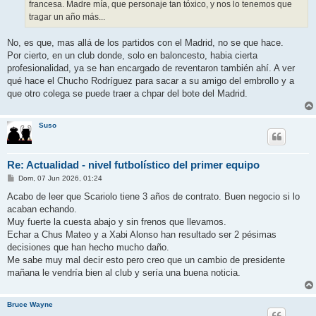
francesa. Madre mía, que personaje tan tóxico, y nos lo tenemos que
tragar un año más...
No, es que, mas allá de los partidos con el Madrid, no se que hace.
Por cierto, en un club donde, solo en baloncesto, habia cierta
profesionalidad, ya se han encargado de reventaron también ahí. A ver
qué hace el Chucho Rodríguez para sacar a su amigo del embrollo y a
que otro colega se puede traer a chpar del bote del Madrid.
Suso
Re: Actualidad - nivel futbolístico del primer equipo
M
Dom, 07 Jun 2026, 01:24
e
n
Acabo de leer que Scariolo tiene 3 años de contrato. Buen negocio si lo
s
acaban echando.
a
j
Muy fuerte la cuesta abajo y sin frenos que llevamos.
e
Echar a Chus Mateo y a Xabi Alonso han resultado ser 2 pésimas
decisiones que han hecho mucho daño.
Me sabe muy mal decir esto pero creo que un cambio de presidente
mañana le vendría bien al club y sería una buena noticia.
Bruce Wayne