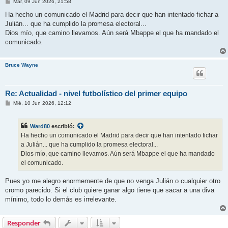
M
Mar, 09 Jun 2026, 21:58
e
n
Ha hecho un comunicado el Madrid para decir que han intentado fichar a
s
Julián... que ha cumplido la promesa electoral...
a
j
Dios mío, que camino llevamos. Aún será Mbappe el que ha mandado el
e
comunicado.
Bruce Wayne
Re: Actualidad - nivel futbolístico del primer equipo
M
Mié, 10 Jun 2026, 12:12
e
n
s
Ward80
escribió:
a
j
Ha hecho un comunicado el Madrid para decir que han intentado fichar
e
a Julián... que ha cumplido la promesa electoral...
Dios mío, que camino llevamos. Aún será Mbappe el que ha mandado
el comunicado.
Pues yo me alegro enormemente de que no venga Julián o cualquier otro
cromo parecido. Si el club quiere ganar algo tiene que sacar a una diva
mínimo, todo lo demás es irrelevante.
Responder