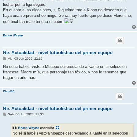
luchar por la liga seguro.
En cuanto a las elecciones, si Riquelme trae a Kloop no descarto que
haya una sorpresa el domingo. Sería muy fuerte que perdiese Florentino,
qué final tan malo tendría el pobre
Bruce Wayne
Re: Actualidad - nivel futbolístico del primer equipo
M
Vie, 05 Jun 2026, 22:16
e
n
No sé si habéis visto a Mbappe despreciando a Kanté en la selección
s
francesa. Madre mía, que personaje tan tóxico, y nos lo tenemos que
a
j
tragar un año más...
e
Ward80
Re: Actualidad - nivel futbolístico del primer equipo
M
Sab, 06 Jun 2026, 21:33
e
n
s
Bruce Wayne
escribió:
a
j
No sé si habéis visto a Mbappe despreciando a Kanté en la selección
e