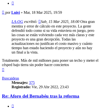
Citar
Mensaje
por
Luisj
»
Mar, 18 Mar 2025, 19:59
LA-OG
escribió:
Sab, 15 Mar 2025, 18:00
Otra gran
mentira y error de cálculo en este proyecto. La gente
defendió todo como si su vida estuviera en juego, pero
las cosas se están volviendo cada vez más claras y este
proyecto es una gran decepción. Todas las
actualizaciones no justifican el costo masivo y cuánto
tiempo han estado haciendo el proyecto y aún no hay
un final a la vista.
Totalmente. Más de mil millones para poner un techo y meter el
césped bajo tierra sin poder hacer conciertos
Arriba
Buscaideas
Mensajes:
375
Registrado:
Vie, 29 Abr 2022, 23:43
Re: Aforo del Bernabéu tras la reforma
Citar