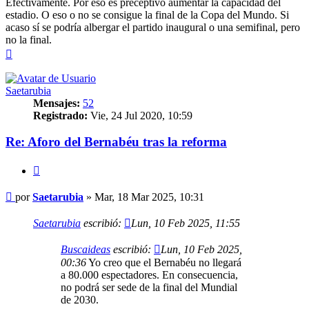
Efectivamente. Por eso es preceptivo aumentar la capacidad del
estadio. O eso o no se consigue la final de la Copa del Mundo. Si
acaso sí se podría albergar el partido inaugural o una semifinal, pero
no la final.
Arriba
Saetarubia
Mensajes:
52
Registrado:
Vie, 24 Jul 2020, 10:59
Re: Aforo del Bernabéu tras la reforma
Citar
Mensaje
por
Saetarubia
»
Mar, 18 Mar 2025, 10:31
Saetarubia
escribió:
Lun, 10 Feb 2025, 11:55
Buscaideas
escribió:
Lun, 10 Feb 2025,
00:36
Yo creo que el Bernabéu no llegará
a 80.000 espectadores. En consecuencia,
no podrá ser sede de la final del Mundial
de 2030.