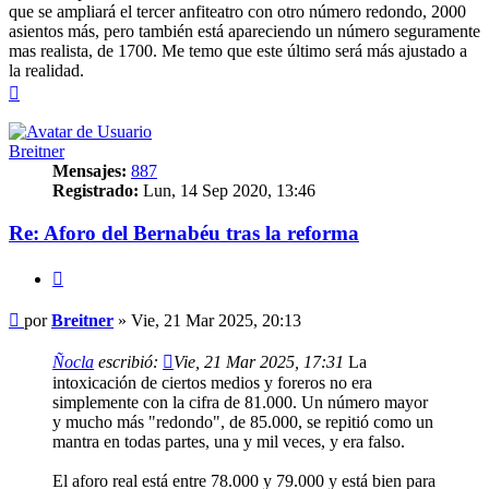
que se ampliará el tercer anfiteatro con otro número redondo, 2000
asientos más, pero también está apareciendo un número seguramente
mas realista, de 1700. Me temo que este último será más ajustado a
la realidad.
Arriba
Breitner
Mensajes:
887
Registrado:
Lun, 14 Sep 2020, 13:46
Re: Aforo del Bernabéu tras la reforma
Citar
Mensaje
por
Breitner
»
Vie, 21 Mar 2025, 20:13
Ñocla
escribió:
Vie, 21 Mar 2025, 17:31
La
intoxicación de ciertos medios y foreros no era
simplemente con la cifra de 81.000. Un número mayor
y mucho más "redondo", de 85.000, se repitió como un
mantra en todas partes, una y mil veces, y era falso.
El aforo real está entre 78.000 y 79.000 y está bien para