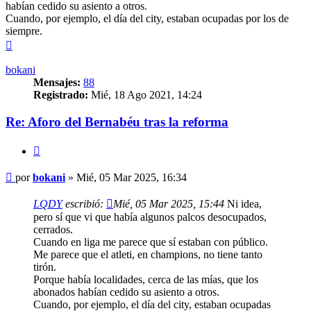
habían cedido su asiento a otros.
Cuando, por ejemplo, el día del city, estaban ocupadas por los de
siempre.
Arriba
bokani
Mensajes:
88
Registrado:
Mié, 18 Ago 2021, 14:24
Re: Aforo del Bernabéu tras la reforma
Citar
Mensaje
por
bokani
»
Mié, 05 Mar 2025, 16:34
LQDY
escribió:
Mié, 05 Mar 2025, 15:44
Ni idea,
pero sí que vi que había algunos palcos desocupados,
cerrados.
Cuando en liga me parece que sí estaban con público.
Me parece que el atleti, en champions, no tiene tanto
tirón.
Porque había localidades, cerca de las mías, que los
abonados habían cedido su asiento a otros.
Cuando, por ejemplo, el día del city, estaban ocupadas