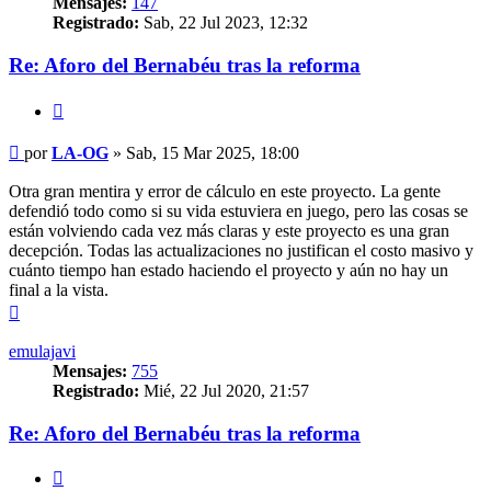
Mensajes:
147
Registrado:
Sab, 22 Jul 2023, 12:32
Re: Aforo del Bernabéu tras la reforma
Citar
Mensaje
por
LA-OG
»
Sab, 15 Mar 2025, 18:00
Otra gran mentira y error de cálculo en este proyecto. La gente
defendió todo como si su vida estuviera en juego, pero las cosas se
están volviendo cada vez más claras y este proyecto es una gran
decepción. Todas las actualizaciones no justifican el costo masivo y
cuánto tiempo han estado haciendo el proyecto y aún no hay un
final a la vista.
Arriba
emulajavi
Mensajes:
755
Registrado:
Mié, 22 Jul 2020, 21:57
Re: Aforo del Bernabéu tras la reforma
Citar