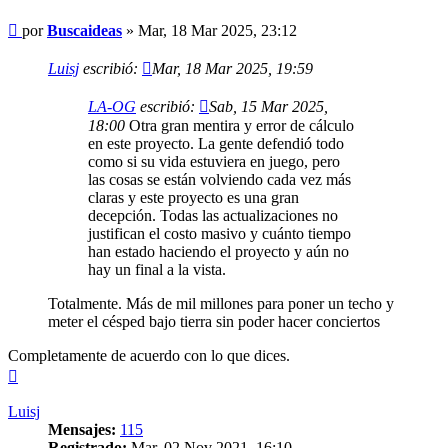
Mensaje
por
Buscaideas
»
Mar, 18 Mar 2025, 23:12
Luisj
escribió:
Mar, 18 Mar 2025, 19:59
LA-OG
escribió:
Sab, 15 Mar 2025,
18:00
Otra gran mentira y error de cálculo
en este proyecto. La gente defendió todo
como si su vida estuviera en juego, pero
las cosas se están volviendo cada vez más
claras y este proyecto es una gran
decepción. Todas las actualizaciones no
justifican el costo masivo y cuánto tiempo
han estado haciendo el proyecto y aún no
hay un final a la vista.
Totalmente. Más de mil millones para poner un techo y
meter el césped bajo tierra sin poder hacer conciertos
Completamente de acuerdo con lo que dices.
Arriba
Luisj
Mensajes:
115
Registrado:
Mar, 02 Nov 2021, 16:10