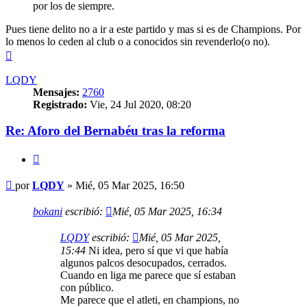
por los de siempre.
Pues tiene delito no a ir a este partido y mas si es de Champions. Por
lo menos lo ceden al club o a conocidos sin revenderlo(o no).
Arriba
LQDY
Mensajes:
2760
Registrado:
Vie, 24 Jul 2020, 08:20
Re: Aforo del Bernabéu tras la reforma
Citar
Mensaje
por
LQDY
»
Mié, 05 Mar 2025, 16:50
bokani
escribió:
Mié, 05 Mar 2025, 16:34
LQDY
escribió:
Mié, 05 Mar 2025,
15:44
Ni idea, pero sí que vi que había
algunos palcos desocupados, cerrados.
Cuando en liga me parece que sí estaban
con público.
Me parece que el atleti, en champions, no