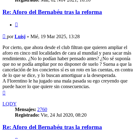
Re: Aforo del Bernabéu tras la reforma
Citar
Mensaje
por
Luisj
»
Mié, 19 Mar 2025, 13:28
Por cierto, que ahora desde el club filtran que quieren ampliar el
aforo en cinco mil localidades de cara al mundial y para sacar más
rendimiento. ¿No lo podían haber pensado antes? ¿No sé suponía
que no se podía ampliar por no disponer de suelo ? Suena a que la
cancelación de los conciertos sí es un roto en las cuentas, en contra
de lo que se dice, y lo buscan amortiguar a la desesperada.
A Florentino le ha jugado una mala pasada su ego creyendo que
puede hacer lo que quiere sin consecuencias.
Arriba
LQDY
Mensajes:
2760
Registrado:
Vie, 24 Jul 2020, 08:20
Re: Aforo del Bernabéu tras la reforma
Citar