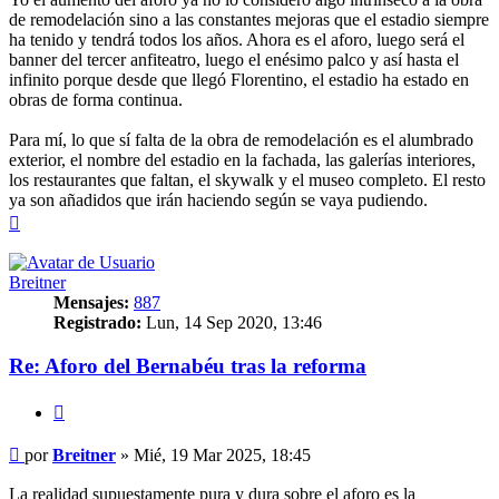
de remodelación sino a las constantes mejoras que el estadio siempre
ha tenido y tendrá todos los años. Ahora es el aforo, luego será el
banner del tercer anfiteatro, luego el enésimo palco y así hasta el
infinito porque desde que llegó Florentino, el estadio ha estado en
obras de forma continua.
Para mí, lo que sí falta de la obra de remodelación es el alumbrado
exterior, el nombre del estadio en la fachada, las galerías interiores,
los restaurantes que faltan, el skywalk y el museo completo. El resto
ya son añadidos que irán haciendo según se vaya pudiendo.
Arriba
Breitner
Mensajes:
887
Registrado:
Lun, 14 Sep 2020, 13:46
Re: Aforo del Bernabéu tras la reforma
Citar
Mensaje
por
Breitner
»
Mié, 19 Mar 2025, 18:45
La realidad supuestamente pura y dura sobre el aforo es la