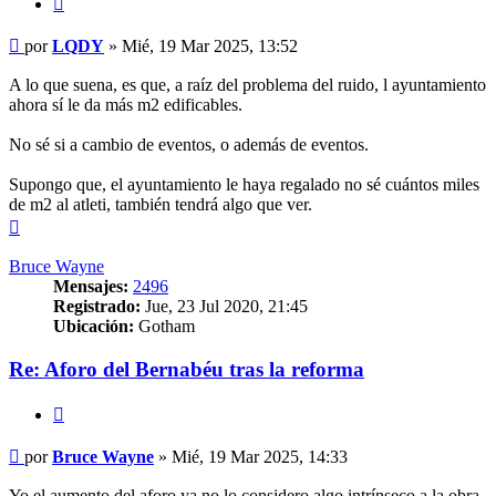
Mensaje
por
LQDY
»
Mié, 19 Mar 2025, 13:52
A lo que suena, es que, a raíz del problema del ruido, l ayuntamiento
ahora sí le da más m2 edificables.
No sé si a cambio de eventos, o además de eventos.
Supongo que, el ayuntamiento le haya regalado no sé cuántos miles
de m2 al atleti, también tendrá algo que ver.
Arriba
Bruce Wayne
Mensajes:
2496
Registrado:
Jue, 23 Jul 2020, 21:45
Ubicación:
Gotham
Re: Aforo del Bernabéu tras la reforma
Citar
Mensaje
por
Bruce Wayne
»
Mié, 19 Mar 2025, 14:33
Yo el aumento del aforo ya no lo considero algo intrínseco a la obra