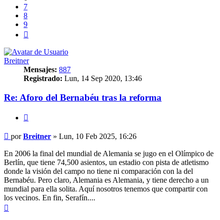
7
8
9
Siguiente
Breitner
Mensajes:
887
Registrado:
Lun, 14 Sep 2020, 13:46
Re: Aforo del Bernabéu tras la reforma
Citar
Mensaje
por
Breitner
»
Lun, 10 Feb 2025, 16:26
En 2006 la final del mundial de Alemania se jugo en el Olímpico de
Berlín, que tiene 74,500 asientos, un estadio con pista de atletismo
donde la visión del campo no tiene ni comparación con la del
Bernabéu. Pero claro, Alemania es Alemania, y tiene derecho a un
mundial para ella solita. Aquí nosotros tenemos que compartir con
los vecinos. En fin, Serafín....
Arriba