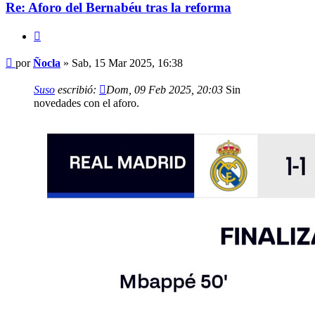
Re: Aforo del Bernabéu tras la reforma
Citar
Mensaje
por
Ñocla
»
Sab, 15 Mar 2025, 16:38
Suso
escribió:
Dom, 09 Feb 2025, 20:03
Sin
novedades con el aforo.