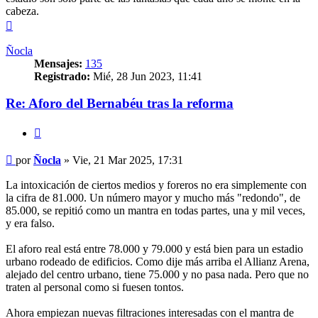
cabeza.
Arriba
Ñocla
Mensajes:
135
Registrado:
Mié, 28 Jun 2023, 11:41
Re: Aforo del Bernabéu tras la reforma
Citar
Mensaje
por
Ñocla
»
Vie, 21 Mar 2025, 17:31
La intoxicación de ciertos medios y foreros no era simplemente con
la cifra de 81.000. Un número mayor y mucho más "redondo", de
85.000, se repitió como un mantra en todas partes, una y mil veces,
y era falso.
El aforo real está entre 78.000 y 79.000 y está bien para un estadio
urbano rodeado de edificios. Como dije más arriba el Allianz Arena,
alejado del centro urbano, tiene 75.000 y no pasa nada. Pero que no
traten al personal como si fuesen tontos.
Ahora empiezan nuevas filtraciones interesadas con el mantra de