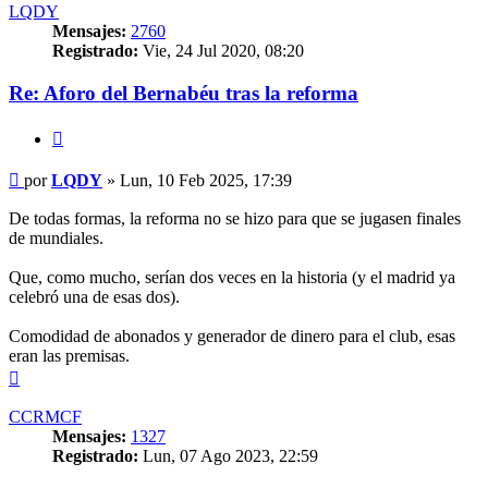
LQDY
Mensajes:
2760
Registrado:
Vie, 24 Jul 2020, 08:20
Re: Aforo del Bernabéu tras la reforma
Citar
Mensaje
por
LQDY
»
Lun, 10 Feb 2025, 17:39
De todas formas, la reforma no se hizo para que se jugasen finales
de mundiales.
Que, como mucho, serían dos veces en la historia (y el madrid ya
celebró una de esas dos).
Comodidad de abonados y generador de dinero para el club, esas
eran las premisas.
Arriba
CCRMCF
Mensajes:
1327
Registrado:
Lun, 07 Ago 2023, 22:59