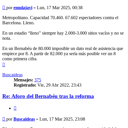
Mensaje
por
emulajavi
»
Lun, 17 Mar 2025, 00:38
Metropolitano. Capacidad 70.460. 67.602 espectadores contra el
Barcelona. Lleno.
En un estadio “lleno” siempre hay 2.000-3.000 sitios vacíos y no se
nota.
En un Bernabéu de 80.000 imposible un dato real de asistencia que
empiece por 8. A partir de 82.000 ya sería más posible ver un 8
como primera cifra.
Arriba
Buscaideas
Mensajes:
375
Registrado:
Vie, 29 Abr 2022, 23:43
Re: Aforo del Bernabéu tras la reforma
Citar
Mensaje
por
Buscaideas
»
Lun, 17 Mar 2025, 23:08