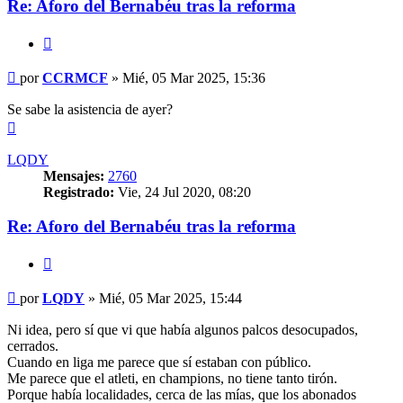
Re: Aforo del Bernabéu tras la reforma
Citar
Mensaje
por
CCRMCF
»
Mié, 05 Mar 2025, 15:36
Se sabe la asistencia de ayer?
Arriba
LQDY
Mensajes:
2760
Registrado:
Vie, 24 Jul 2020, 08:20
Re: Aforo del Bernabéu tras la reforma
Citar
Mensaje
por
LQDY
»
Mié, 05 Mar 2025, 15:44
Ni idea, pero sí que vi que había algunos palcos desocupados,
cerrados.
Cuando en liga me parece que sí estaban con público.
Me parece que el atleti, en champions, no tiene tanto tirón.
Porque había localidades, cerca de las mías, que los abonados