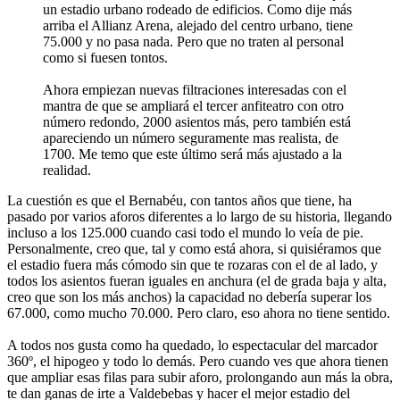
un estadio urbano rodeado de edificios. Como dije más
arriba el Allianz Arena, alejado del centro urbano, tiene
75.000 y no pasa nada. Pero que no traten al personal
como si fuesen tontos.
Ahora empiezan nuevas filtraciones interesadas con el
mantra de que se ampliará el tercer anfiteatro con otro
número redondo, 2000 asientos más, pero también está
apareciendo un número seguramente mas realista, de
1700. Me temo que este último será más ajustado a la
realidad.
La cuestión es que el Bernabéu, con tantos años que tiene, ha
pasado por varios aforos diferentes a lo largo de su historia, llegando
incluso a los 125.000 cuando casi todo el mundo lo veía de pie.
Personalmente, creo que, tal y como está ahora, si quisiéramos que
el estadio fuera más cómodo sin que te rozaras con el de al lado, y
todos los asientos fueran iguales en anchura (el de grada baja y alta,
creo que son los más anchos) la capacidad no debería superar los
67.000, como mucho 70.000. Pero claro, eso ahora no tiene sentido.
A todos nos gusta como ha quedado, lo espectacular del marcador
360º, el hipogeo y todo lo demás. Pero cuando ves que ahora tienen
que ampliar esas filas para subir aforo, prolongando aun más la obra,
te dan ganas de irte a Valdebebas y hacer el mejor estadio del