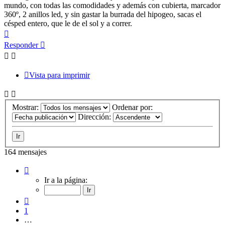
mundo, con todas las comodidades y además con cubierta, marcador
360º, 2 anillos led, y sin gastar la burrada del hipogeo, sacas el
césped entero, que le de el sol y a correr.
Arriba
Responder
Vista para imprimir
Mostrar:
Ordenar por:
Dirección:
164 mensajes
Página
6
Ir a la página:
de
9
Anterior
1
…