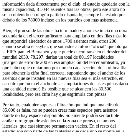
información dada directamente por el club, el estadio quedaría con la
misma capacidad, 81.044 asientos tras las obras, pero ese aforo no
se ha obtenido en ningún partido disputado, siempre ha estado por
debajo de los 78000 incluso en los partidos con más asistencia.
Bien, el grueso de las obras ha terminado y ahora se inicia una obra
secundaria en el tercer anfiteatro para ampliarlo en dos filas más, lo
que supondrá alrededor de unos 1700 asientos más, otros 200
cuando se abra el skybar, que sumados al aforo "oficial" que otorga
la FIFA para el Bernabéu y que puede encontrarse en el dossier del
mundial 2030, 78.297, darían un total de 80.197 localidades
(margen de error de 200 en esa ampliación del tercer anfiteatro, ya
que habría que contar uno por uno en cada sección de la última fila
para obtener la cifra final correcta, suponiendo que el ancho de los
asientos que se instalen en las nuevas filas sea el más estrecho, en
caso de que fuera el ancho de las ampliaciones de las esquinas daría
una cantidad menor) Es posible que se alcancen las 80.500
localidades, pero esa cifra hay que esgrimirla con pinzas.
Por tanto, cualquier supuesta filtración que indique una cifra de
85.000 es falsa, no se pueden crear más espacios para asientos
donde no hay espacio disponible. Solamente podría ser factible
arañar otro grupo de asientos en la zona de prensa, en ambos
laterales, que casi siempre permanecen vacíos. En el resto del
estadio son solo parte de las fantasías que cada uno se monte en la