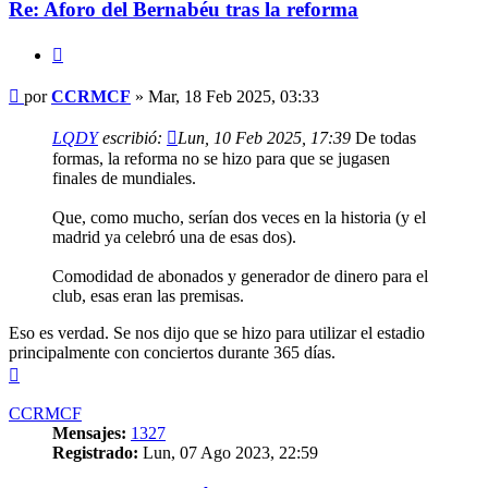
Re: Aforo del Bernabéu tras la reforma
Citar
Mensaje
por
CCRMCF
»
Mar, 18 Feb 2025, 03:33
LQDY
escribió:
Lun, 10 Feb 2025, 17:39
De todas
formas, la reforma no se hizo para que se jugasen
finales de mundiales.
Que, como mucho, serían dos veces en la historia (y el
madrid ya celebró una de esas dos).
Comodidad de abonados y generador de dinero para el
club, esas eran las premisas.
Eso es verdad. Se nos dijo que se hizo para utilizar el estadio
principalmente con conciertos durante 365 días.
Arriba
CCRMCF
Mensajes:
1327
Registrado:
Lun, 07 Ago 2023, 22:59