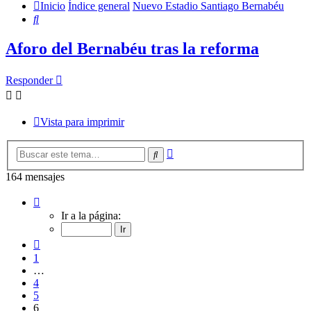
Inicio
Índice general
Nuevo Estadio Santiago Bernabéu
Buscar
Aforo del Bernabéu tras la reforma
Responder
Vista para imprimir
Búsqueda
Buscar
avanzada
164 mensajes
Página
6
Ir a la página:
de
9
Anterior
1
…
4
5
6